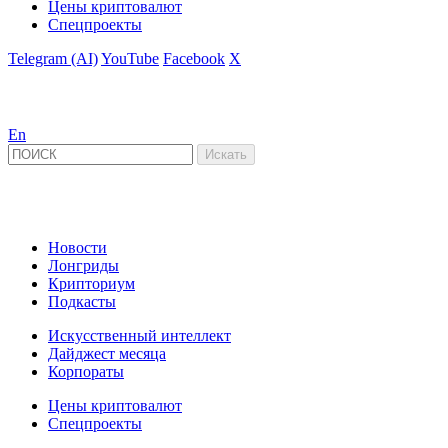
Цены криптовалют
Спецпроекты
Telegram (AI)
YouTube
Facebook
X
En
Новости
Лонгриды
Крипториум
Подкасты
Искусственный интеллект
Дайджест месяца
Корпораты
Цены криптовалют
Спецпроекты