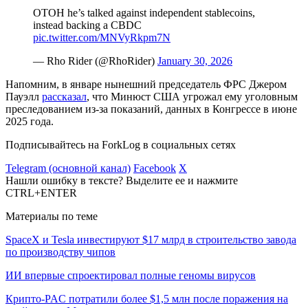
OTOH he’s talked against independent stablecoins,
instead backing a CBDC
pic.twitter.com/MNVyRkpm7N
— Rho Rider (@RhoRider)
January 30, 2026
Напомним, в январе нынешний председатель ФРС Джером
Пауэлл
рассказал
, что Минюст США угрожал ему уголовным
преследованием из-за показаний, данных в Конгрессе в июне
2025 года.
Подписывайтесь на ForkLog в социальных сетях
Telegram (основной канал)
Facebook
X
Нашли ошибку в тексте? Выделите ее и нажмите
CTRL+ENTER
Материалы по теме
SpaceX и Tesla инвестируют $17 млрд в строительство завода
по производству чипов
ИИ впервые спроектировал полные геномы вирусов
Крипто-PAC потратили более $1,5 млн после поражения на