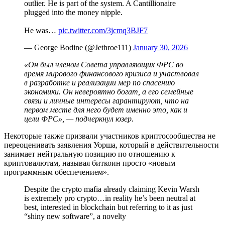
outlier. He is part of the system. A Cantillionaire
plugged into the money nipple.
He was…
pic.twitter.com/3jcmq3BJF7
— George Bodine (@Jethroe111)
January 30, 2026
«Он был членом Совета управляющих ФРС во
время мирового финансового кризиса и участвовал
в разработке и реализации мер по спасению
экономики. Он невероятно богат, а его семейные
связи и личные интересы гарантируют, что на
первом месте для него будет именно это, как и
цели ФРС», — подчеркнул юзер.
Некоторые также призвали участников криптосообщества не
переоценивать заявления Уорша, который в действительности
занимает нейтральную позицию по отношению к
криптовалютам, называя биткоин просто «новым
программным обеспечением».
Despite the crypto mafia already claiming Kevin Warsh
is extremely pro crypto…in reality he’s been neutral at
best, interested in blockchain but referring to it as just
“shiny new software”, a novelty