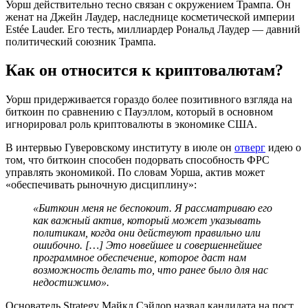
Уорш действительно тесно связан с окружением Трампа. Он
женат на Джейн Лаудер, наследнице косметической империи
Estée Lauder. Его тесть, миллиардер Рональд Лаудер — давний
политический союзник Трампа.
Как он относится к криптовалютам?
Уорш придерживается гораздо более позитивного взгляда на
биткоин по сравнению с Пауэллом, который в основном
игнорировал роль криптовалюты в экономике США.
В интервью Гуверовскому институту в июле он
отверг
идею о
том, что биткоин способен подорвать способность ФРС
управлять экономикой. По словам Уорша, актив может
«обеспечивать рыночную дисциплину»:
«Биткоин меня не беспокоит. Я рассматриваю его
как важный актив, который может указывать
политикам, когда они действуют правильно или
ошибочно. […] Это новейшее и совершеннейшее
программное обеспечение, которое даст нам
возможность делать то, что ранее было для нас
недостижимо».
Основатель Strategy Майкл Сэйлор назвал кандидата на пост