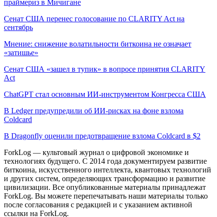
праймериз в Мичигане
Сенат США перенес голосование по CLARITY Act на
сентябрь
Мнение: снижение волатильности биткоина не означает
«затишье»
Сенат США «зашел в тупик» в вопросе принятия CLARITY
Act
ChatGPT стал основным ИИ-инструментом Конгресса США
В Ledger предупредили об ИИ-рисках на фоне взлома
Coldcard
В Dragonfly оценили предотвращение взлома Coldcard в $2
ForkLog — культовый журнал о цифровой экономике и
технологиях будущего. С 2014 года документируем развитие
биткоина, искусственного интеллекта, квантовых технологий
и других систем, определяющих трансформацию и развитие
цивилизации.
Все опубликованные материалы принадлежат
ForkLog. Вы можете перепечатывать наши материалы только
после согласования с редакцией и с указанием активной
ссылки на ForkLog.