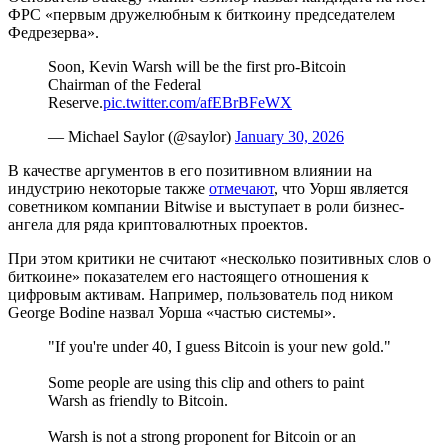
ФРС «первым дружелюбным к биткоину председателем
Федрезерва».
Soon, Kevin Warsh will be the first pro-Bitcoin
Chairman of the Federal
Reserve.
pic.twitter.com/afEBrBFeWX
— Michael Saylor (@saylor)
January 30, 2026
В качестве аргументов в его позитивном влиянии на
индустрию некоторые также
отмечают
, что Уорш является
советником компании Bitwise и выступает в роли бизнес-
ангела для ряда криптовалютных проектов.
При этом критики не считают «несколько позитивных слов о
биткоине» показателем его настоящего отношения к
цифровым активам. Например, пользователь под ником
George Bodine назвал Уорша «частью системы».
"If you're under 40, I guess Bitcoin is your new gold."
Some people are using this clip and others to paint
Warsh as friendly to Bitcoin.
Warsh is not a strong proponent for Bitcoin or an