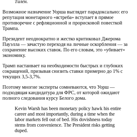
Тилен.
Возможное назначение Уорша выглядит парадоксально: его
репутация монетарного «ястреба» вступает в прямое
противоречие с рефляционной и прорисковой повесткой
Трампа.
Президент неоднократно и жестко критиковал Джерома
Пауэлла — зачастую переходя на личные оскорбления — за
сохранение высоких ставок. По его словам, это «убивает»
экономику.
Трамп настаивает на необходимости быстрых и глубоких
сокращений, призывая снизить ставки примерно до 1% с
текущих 3,5-3,7%.
Поэтому многие эксперты сомневаются, что Уорш —
подходящая кандидатура для ФРС, от которой ожидают
полного следования курсу Белого дома.
Kevin Warsh has been monetary policy hawk his entire
career and most importantly, during a time when the
labor markets fell out of bed. His dovishness today
stems from convenience. The President risks getting
duped.