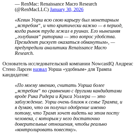
— RenMac: Renaissance Macro Research
(@RenMacLLC)
January 30, 2026
«Кевин Уорш всю свою карьеру был монетарным
„ястребом“, и что критически важно — в период,
когда рынок труда лежал в руинах. Его нынешняя
„голубиная“ риторика — это вопрос удобства.
Президент рискует оказаться обманутым», —
предупредили аналитики Renaissance Macro
Research.
Основатель исследовательской компании NowcastIQ Андреас
Стено Ларсен
назвал
Уорша «удобным» для Трампа
кандидатом:
«По моему мнению, считать Уорша более
„ястребом“ по сравнению с другими кандидатами
вроде Рика Ридера и Криса Уоллера — это
заблуждение. Уорш очень близок к семье Трампа, и
я думаю, что он получил одобрение именно
потому, что Трамп хочет видеть на этом посту
человека, с которым у него достаточно
доверительные отношения, чтобы реально
«контролировать повестку».