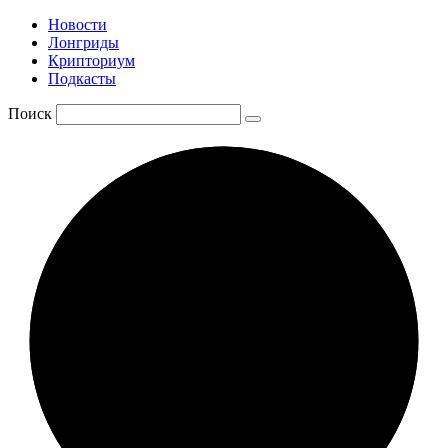
Новости
Лонгриды
Крипториум
Подкасты
Поиск