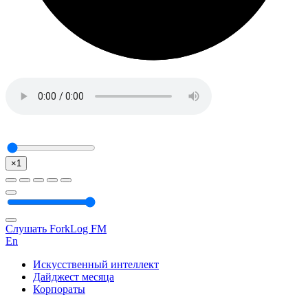
×1
Слушать ForkLog FM
En
Искусственный интеллект
Дайджест месяца
Корпораты