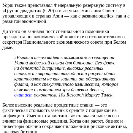
Уорш также представлял Федеральную резервную систему в
«Группе двадцати» (G20) и выступал эмиссаром Совета
управляющих в странах Азии — как с развивающейся, так и с
развитой экономикой.
До этого он занимал пост специального помощника
президента по экономической политике и исполнительного
секретаря Национального экономического совета при Белом
доме.
«Рынки в целом видят в возможном возвращении
Уорша медвежий сигнал для биткоина. Его фокус
на денежной дисциплине, высоких реальных
ставках и сокращении ликвидности рисует образ
криптовалюты не как защиты от обесценивания
фиата, а как спекулятивного излишества, которое
исчезает с окончанием эры дешевых денег», —
считает
основатель 10x Research Маркус Тилен.
Более высокие реальные процентные ставки — это
фактическая стоимость заемных средств с поправкой на
инфляцию. Именно эта «истинная» ставка сильнее всего
влияет на финансовые решения. Когда она растет, бизнес и
инвесторы обычно сокращают вложения в рисковые активы,
включая биткоин.