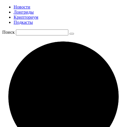
Новости
Лонгриды
Крипториум
Подкасты
Поиск