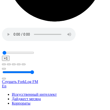
×1
Слушать ForkLog FM
En
Искусственный интеллект
Дайджест месяца
Корпораты