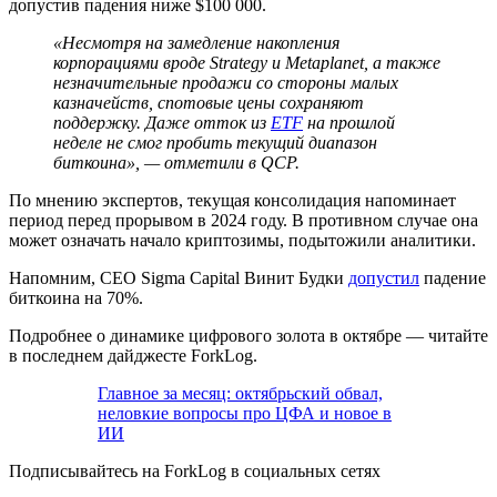
допустив падения ниже $100 000.
«Несмотря на замедление накопления
корпорациями вроде Strategy и Metaplanet, а также
незначительные продажи со стороны малых
казначейств, спотовые цены сохраняют
поддержку. Даже отток из
ETF
на прошлой
неделе не смог пробить текущий диапазон
биткоина», — отметили в QCP.
По мнению экспертов, текущая консолидация напоминает
период перед прорывом в 2024 году. В противном случае она
может означать начало криптозимы, подытожили аналитики.
Напомним, CEO Sigma Capital Винит Будки
допустил
падение
биткоина на 70%.
Подробнее о динамике цифрового золота в октябре — читайте
в последнем дайджесте ForkLog.
Главное за месяц: октябрьский обвал,
неловкие вопросы про ЦФА и новое в
ИИ
Подписывайтесь на ForkLog в социальных сетях