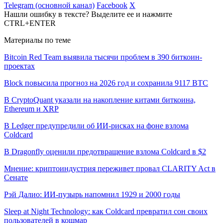
Telegram (основной канал)
Facebook
X
Нашли ошибку в тексте? Выделите ее и нажмите
CTRL+ENTER
Материалы по теме
Bitcoin Red Team выявила тысячи проблем в 390 биткоин-
проектах
Block повысила прогноз на 2026 год и сохранила 9117 BTC
В CryptoQuant указали на накопление китами биткоина,
Ethereum и XRP
В Ledger предупредили об ИИ-рисках на фоне взлома
Coldcard
В Dragonfly оценили предотвращение взлома Coldcard в $2
Мнение: криптоиндустрия переживет провал CLARITY Act в
Сенате
Рэй Далио: ИИ-пузырь напомнил 1929 и 2000 годы
Sleep at Night Technology: как Coldcard превратил сон своих
пользователей в кошмар