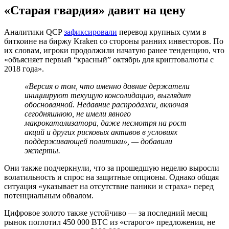
«Старая гвардия» давит на цену
Аналитики QCP
зафиксировали
перевод крупных сумм в
биткоине на биржу Kraken со стороны ранних инвесторов. По
их словам, игроки продолжили начатую ранее тенденцию, что
«объясняет первый “красный” октябрь для криптовалюты с
2018 года».
«Версия о том, что именно давние держатели
инициируют текущую консолидацию, выглядит
обоснованной. Недавние распродажи, включая
сегодняшнюю, не имели явного
макрокатализатора, даже несмотря на рост
акций и других рисковых активов в условиях
поддерживающей политики», — добавили
эксперты.
Они также подчеркнули, что за прошедшую неделю выросли
волатильность и спрос на защитные опционы. Однако общая
ситуация «указывает на отсутствие паники и страха» перед
потенциальным обвалом.
Цифровое золото также устойчиво — за последний месяц
рынок поглотил 450 000 BTC из «старого» предложения, не