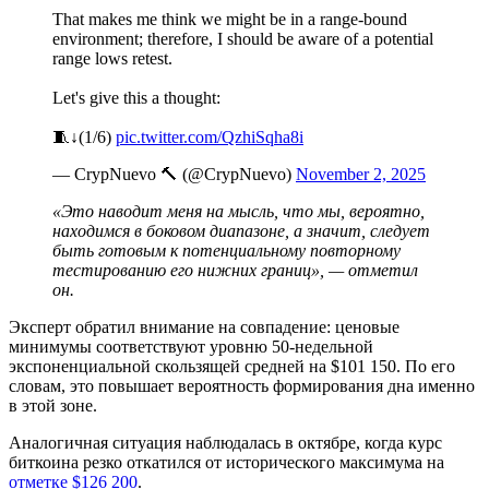
That makes me think we might be in a range-bound
environment; therefore, I should be aware of a potential
range lows retest.
Let's give this a thought:
🧵↓(1/6)
pic.twitter.com/QzhiSqha8i
— CrypNuevo 🔨 (@CrypNuevo)
November 2, 2025
«Это наводит меня на мысль, что мы, вероятно,
находимся в боковом диапазоне, а значит, следует
быть готовым к потенциальному повторному
тестированию его нижних границ», — отметил
он.
Эксперт обратил внимание на совпадение: ценовые
минимумы соответствуют уровню 50-недельной
экспоненциальной скользящей средней на $101 150. По его
словам, это повышает вероятность формирования дна именно
в этой зоне.
Аналогичная ситуация наблюдалась в октябре, когда курс
биткоина резко откатился от исторического максимума на
отметке $126 200
.