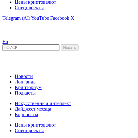
Цены криптовалют
Спецпроекты
Telegram (AI)
YouTube
Facebook
X
En
Новости
Лонгриды
Крипториум
Подкасты
Искусственный интеллект
Дайджест месяца
Корпораты
Цены криптовалют
Спецпроекты