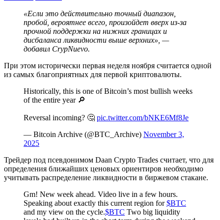
«Если это действительно точный диапазон,
пробой, вероятнее всего, произойдет вверх из-за
прочной поддержки на нижних границах и
дисбаланса ликвидности выше верхних», —
добавил CrypNuevo.
При этом исторически первая неделя ноября считается одной
из самых благоприятных для первой криптовалюты.
Historically, this is one of Bitcoin’s most bullish weeks
of the entire year 🔎
Reversal incoming? 🤔
pic.twitter.com/bNKE6Mf8Je
— Bitcoin Archive (@BTC_Archive)
November 3,
2025
Трейдер под псевдонимом Daan Crypto Trades считает, что для
определения ближайших ценовых ориентиров необходимо
учитывать распределение ликвидности в биржевом стакане.
Gm! New week ahead. Video live in a few hours.
Speaking about exactly this current region for
$BTC
and my view on the cycle.
$BTC
Two big liquidity