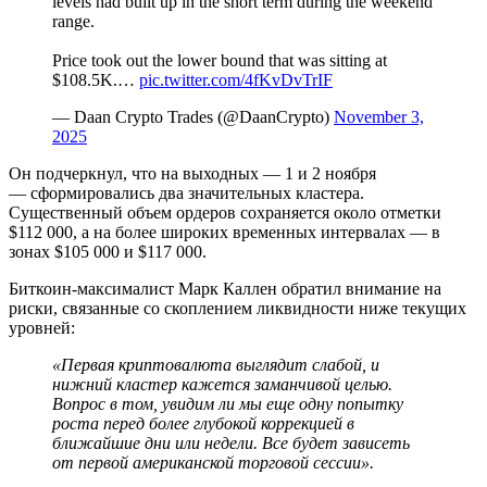
levels had built up in the short term during the weekend
range.
Price took out the lower bound that was sitting at
$108.5K.…
pic.twitter.com/4fKvDvTrIF
— Daan Crypto Trades (@DaanCrypto)
November 3,
2025
Он подчеркнул, что на выходных — 1 и 2 ноября
— сформировались два значительных кластера.
Существенный объем ордеров сохраняется около отметки
$112 000, а на более широких временных интервалах — в
зонах $105 000 и $117 000.
Биткоин-максималист Марк Каллен обратил внимание на
риски, связанные со скоплением ликвидности ниже текущих
уровней:
«Первая криптовалюта выглядит слабой, и
нижний кластер кажется заманчивой целью.
Вопрос в том, увидим ли мы еще одну попытку
роста перед более глубокой коррекцией в
ближайшие дни или недели. Все будет зависеть
от первой американской торговой сессии».