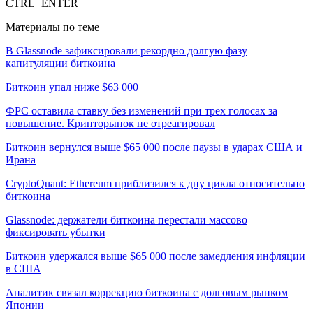
CTRL+ENTER
Материалы по теме
В Glassnode зафиксировали рекордно долгую фазу
капитуляции биткоина
Биткоин упал ниже $63 000
ФРС оставила ставку без изменений при трех голосах за
повышение. Крипторынок не отреагировал
Биткоин вернулся выше $65 000 после паузы в ударах США и
Ирана
CryptoQuant: Ethereum приблизился к дну цикла относительно
биткоина
Glassnode: держатели биткоина перестали массово
фиксировать убытки
Биткоин удержался выше $65 000 после замедления инфляции
в США
Аналитик связал коррекцию биткоина с долговым рынком
Японии