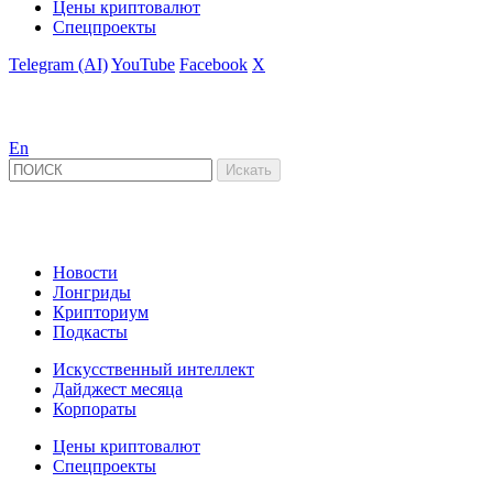
Цены криптовалют
Спецпроекты
Telegram (AI)
YouTube
Facebook
X
En
Новости
Лонгриды
Крипториум
Подкасты
Искусственный интеллект
Дайджест месяца
Корпораты
Цены криптовалют
Спецпроекты