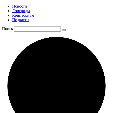
Новости
Лонгриды
Крипториум
Подкасты
Поиск