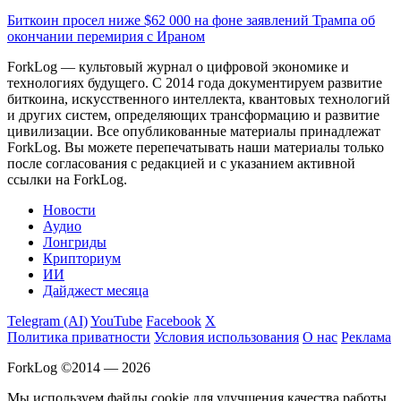
Биткоин просел ниже $62 000 на фоне заявлений Трампа об
окончании перемирия с Ираном
ForkLog — культовый журнал о цифровой экономике и
технологиях будущего. С 2014 года документируем развитие
биткоина, искусственного интеллекта, квантовых технологий
и других систем, определяющих трансформацию и развитие
цивилизации.
Все опубликованные материалы принадлежат
ForkLog. Вы можете перепечатывать наши материалы только
после согласования с редакцией и с указанием активной
ссылки на ForkLog.
Новости
Аудио
Лонгриды
Крипториум
ИИ
Дайджест месяца
Telegram (AI)
YouTube
Facebook
X
Политика приватности
Условия использования
О нас
Реклама
ForkLog ©2014 — 2026
Мы используем файлы cookie для улучшения качества работы.