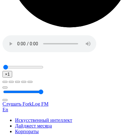
×1
Слушать ForkLog FM
En
Искусственный интеллект
Дайджест месяца
Корпораты