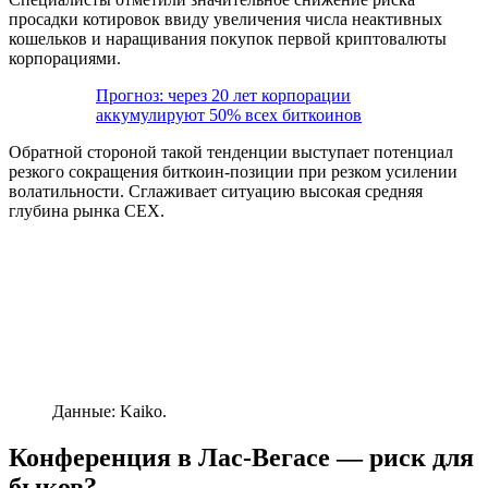
просадки котировок ввиду увеличения числа неактивных
кошельков и наращивания покупок первой криптовалюты
корпорациями.
Прогноз: через 20 лет корпорации
аккумулируют 50% всех биткоинов
Обратной стороной такой тенденции выступает потенциал
резкого сокращения биткоин-позиции при резком усилении
волатильности. Сглаживает ситуацию высокая средняя
глубина рынка
CEX
.
Данные: Kaiko.
Конференция в Лас-Вегасе — риск для
быков?