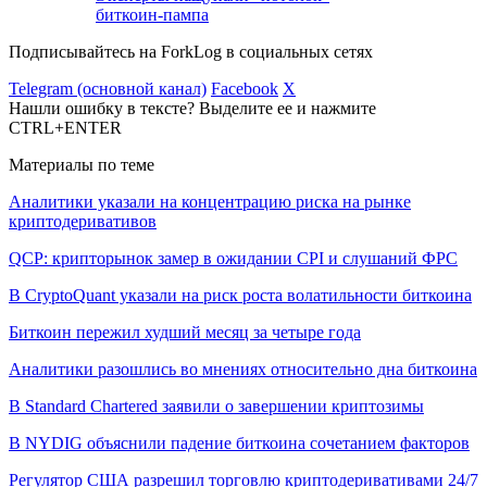
биткоин-пампа
Подписывайтесь на ForkLog в социальных сетях
Telegram (основной канал)
Facebook
X
Нашли ошибку в тексте? Выделите ее и нажмите
CTRL+ENTER
Материалы по теме
Аналитики указали на концентрацию риска на рынке
криптодеривативов
QCP: крипторынок замер в ожидании CPI и слушаний ФРС
В CryptoQuant указали на риск роста волатильности биткоина
Биткоин пережил худший месяц за четыре года
Аналитики разошлись во мнениях относительно дна биткоина
В Standard Chartered заявили о завершении криптозимы
В NYDIG объяснили падение биткоина сочетанием факторов
Регулятор США разрешил торговлю криптодеривативами 24/7