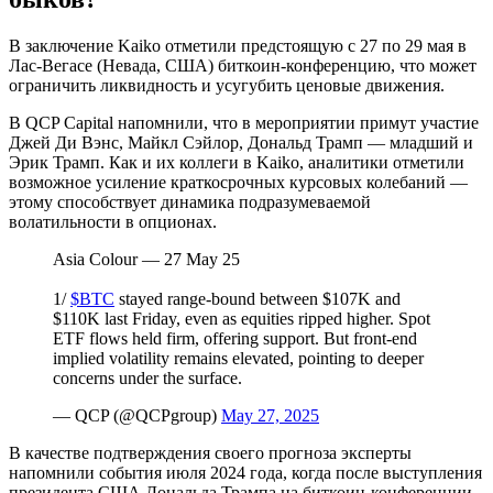
В заключение Kaiko отметили предстоящую с 27 по 29 мая в
Лас-Вегасе (Невада, США) биткоин-конференцию, что может
ограничить ликвидность и усугубить ценовые движения.
В QCP Capital напомнили, что в мероприятии примут участие
Джей Ди Вэнс, Майкл Сэйлор, Дональд Трамп — младший и
Эрик Трамп. Как и их коллеги в Kaiko, аналитики отметили
возможное усиление краткосрочных курсовых колебаний —
этому способствует динамика подразумеваемой
волатильности в опционах.
Asia Colour — 27 May 25
1/
$BTC
stayed range-bound between $107K and
$110K last Friday, even as equities ripped higher. Spot
ETF flows held firm, offering support. But front-end
implied volatility remains elevated, pointing to deeper
concerns under the surface.
— QCP (@QCPgroup)
May 27, 2025
В качестве подтверждения своего прогноза эксперты
напомнили события июля 2024 года, когда после выступления
президента США Дональда Трампа на биткоин-конференции