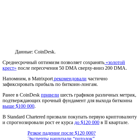
Данные: CoinDesk.
Среднесрочный оптимизм позволяет сохранять
«золотой
крест»
после пересечения 50
DMA
сверху-вниз 200 DMA.
Напомним, в Matrixport
рекомендовали
частично
зафиксировать прибыль по биткоин-лонгам.
Ранее в CoinDesk
привели
шесть графиков различных метрик,
подтверждающих прочный фундамент для выхода биткоина
выше $100 000
.
В Standard Chartered призвали покупать первую криптовалюту
и спрогнозировали рост ее курса
до $120 000
в II квартале.
Резкое падение после $120 000?
Эксперты нащупали “потолок”