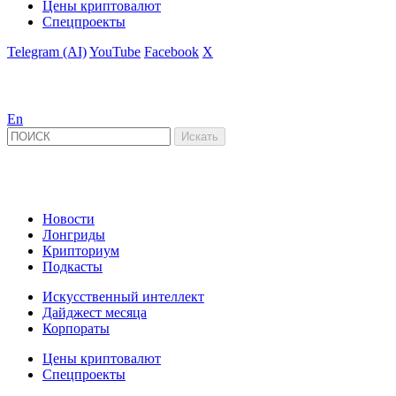
Цены криптовалют
Спецпроекты
Telegram (AI)
YouTube
Facebook
X
En
Новости
Лонгриды
Крипториум
Подкасты
Искусственный интеллект
Дайджест месяца
Корпораты
Цены криптовалют
Спецпроекты