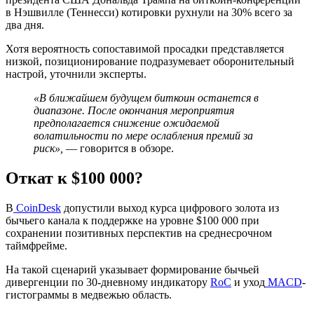
в Нэшвилле (Теннесси) котировки рухнули на 30% всего за
два дня.
Хотя вероятность сопоставимой просадки представляется
низкой, позиционирование подразумевает оборонительный
настрой, уточнили эксперты.
«В ближайшем будущем биткоин останется в
диапазоне. После окончания мероприятия
предполагается снижение ожидаемой
волатильности по мере ослабления премий за
риск»,
— говорится в обзоре.
Откат к $100 000?
В
CoinDesk
допустили выход курса цифрового золота из
бычьего канала к поддержке на уровне $100 000 при
сохранении позитивных перспектив на среднесрочном
таймфрейме.
На такой сценарий указывает формирование бычьей
дивергенции по 30-дневному индикатору
RoC
и уход
MACD
-
гистограммы в медвежью область.