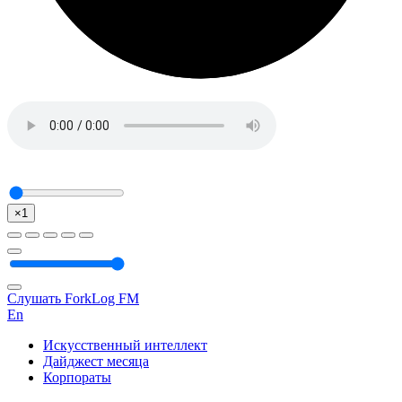
×1
Слушать ForkLog FM
En
Искусственный интеллект
Дайджест месяца
Корпораты