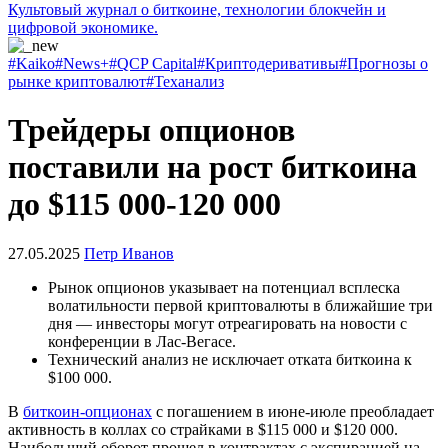
Культовый журнал о биткоине, технологии блокчейн и
цифровой экономике.
#Kaiko
#News+
#QCP Capital
#Криптодеривативы
#Прогнозы о
рынке криптовалют
#Теханализ
Трейдеры опционов
поставили на рост биткоина
до $115 000-120 000
27.05.2025
Петр Иванов
Рынок опционов указывает на потенциал всплеска
волатильности первой криптовалюты в ближайшие три
дня — инвесторы могут отреагировать на новости с
конференции в Лас-Вегасе.
Технический анализ не исключает отката биткоина к
$100 000.
В
биткоин-опционах
с погашением в июне-июле преобладает
активность в коллах со страйками в $115 000 и $120 000.
Наибольший оборот прошел в контрактах с экспирацией на