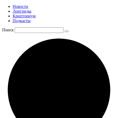
Новости
Лонгриды
Крипториум
Подкасты
Поиск