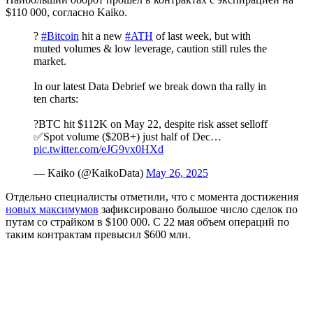
$110 000, согласно Kaiko.
?
#Bitcoin
hit a new
#ATH
of last week, but with
muted volumes & low leverage, caution still rules the
market.
In our latest Data Debrief we break down tha rally in
ten charts:
?BTC hit $112K on May 22, despite risk asset selloff
✅Spot volume ($20B+) just half of Dec…
pic.twitter.com/eJG9vx0HXd
— Kaiko (@KaikoData)
May 26, 2025
Отдельно специалисты отметили, что с момента достижения
новых максимумов
зафиксировано большое число сделок по
путам со страйком в $100 000. С 22 мая объем операций по
таким контрактам превысил $600 млн.