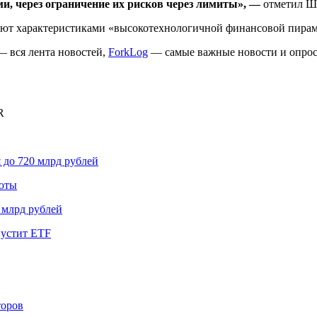
и, через ограничение их рисков через лимиты», —
отметил Ш
ают характеристиками «высокотехнологичной финансовой пирам
 вся лента новостей,
ForkLog
— самые важные новости и опро
R
 до 720 млрд рублей
юты
 млрд рублей
пустит ETF
торов