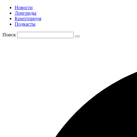
Новости
Лонгриды
Крипториум
Подкасты
Поиск