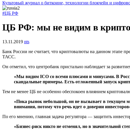
Культовый журнал о биткоине, технологии блокчейн и цифров
#ЦБ РФ
ЦБ РФ: мы не видим в крипто
13.11.2019
nts
Банк России не считает, что криптовалюты на данном этапе п
ТАСС.
Он отметил, что центробанк пристально наблюдает за развити
«Мы видим ICO со всеми плюсами и минусами. В Росси
скандальные примеры. Есть отложенный запуск крипт
Тем не менее ЦБ не особенно обеспокоен влиянием криптовал
«Пока рынок небольшой, он не вызывает в текущем мо
внимания, потому что речь идет о доверии инвесторов
По его мнению, главная задача регулятора — защитить инвест
«Бизнес-риск никто не отменял, но в значительной ст