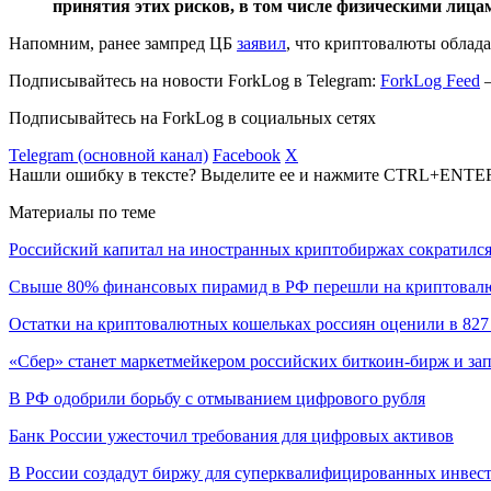
принятия этих рисков, в том числе физическими лицам
Напомним, ранее зампред ЦБ
заявил
, что криптовалюты облад
Подписывайтесь на новости ForkLog в Telegram:
ForkLog Feed
—
Подписывайтесь на ForkLog в социальных сетях
Telegram (основной канал)
Facebook
X
Нашли ошибку в тексте? Выделите ее и нажмите CTRL+ENTE
Материалы по теме
Российский капитал на иностранных криптобиржах сократился
Свыше 80% финансовых пирамид в РФ перешли на криптовал
Остатки на криптовалютных кошельках россиян оценили в 827
«Сбер» станет маркетмейкером российских биткоин-бирж и за
В РФ одобрили борьбу с отмыванием цифрового рубля
Банк России ужесточил требования для цифровых активов
В России создадут биржу для суперквалифицированных инвес