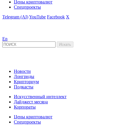
Цены криптовалют
Спецпроекты
Telegram (AI)
YouTube
Facebook
X
En
Новости
Лонгриды
Крипториум
Подкасты
Искусственный интеллект
Дайджест месяца
Корпораты
Цены криптовалют
Спецпроекты