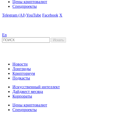
Цены криптовалют
Спецпроекты
Telegram (AI)
YouTube
Facebook
X
En
Новости
Лонгриды
Крипториум
Подкасты
Искусственный интеллект
Дайджест месяца
Корпораты
Цены криптовалют
Спецпроекты