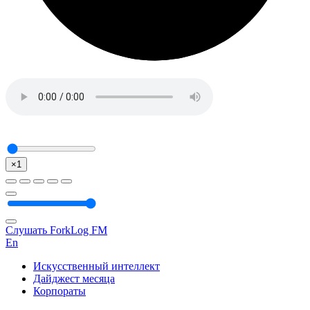
×1
Слушать ForkLog FM
En
Искусственный интеллект
Дайджест месяца
Корпораты