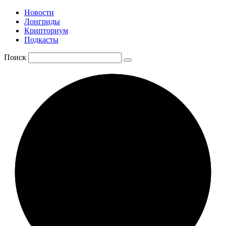
Новости
Лонгриды
Крипториум
Подкасты
Поиск