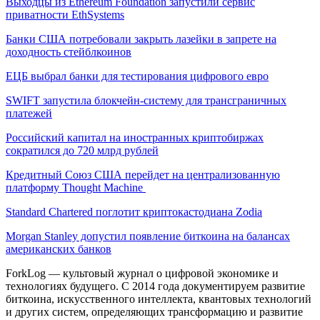
Выходцы из Ethereum Foundation запустили сервис
приватности EthSystems
Банки США потребовали закрыть лазейки в запрете на
доходность стейблкоинов
ЕЦБ выбрал банки для тестирования цифрового евро
SWIFT запустила блокчейн-систему для трансграничных
платежей
Российский капитал на иностранных криптобиржах
сократился до 720 млрд рублей
Кредитный Союз США перейдет на централизованную
платформу Thought Machine
Standard Chartered поглотит криптокастодиана Zodia
Morgan Stanley допустил появление биткоина на балансах
американских банков
ForkLog — культовый журнал о цифровой экономике и
технологиях будущего. С 2014 года документируем развитие
биткоина, искусственного интеллекта, квантовых технологий
и других систем, определяющих трансформацию и развитие