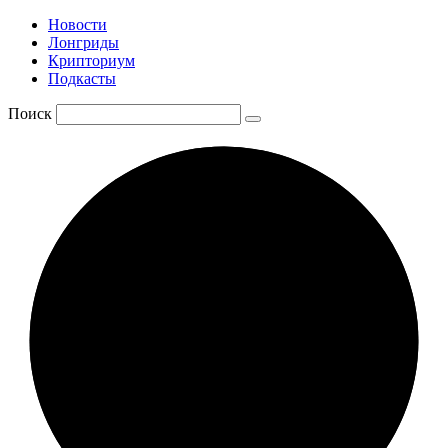
Новости
Лонгриды
Крипториум
Подкасты
Поиск