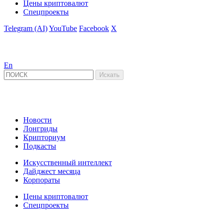
Цены криптовалют
Спецпроекты
Telegram (AI)
YouTube
Facebook
X
En
Новости
Лонгриды
Крипториум
Подкасты
Искусственный интеллект
Дайджест месяца
Корпораты
Цены криптовалют
Спецпроекты