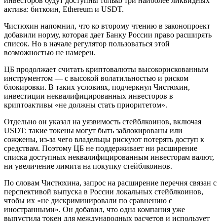
инвесторов будут доступны только три наиболее ликвидных
актива: биткоин, Ethereum и USDT.
Чистюхин напомнил, что ко второму чтению в законопроект
добавили норму, которая дает Банку России право расширять
список. Но в начале регулятор пользоваться этой
возможностью не намерен.
ЦБ продолжает считать криптовалюты высокорискованным
инструментом — с высокой волатильностью и риском
блокировки. В таких условиях, подчеркнул Чистюхин,
инвестиции неквалифицированных инвесторов в
криптоактивы «не должны стать приоритетом».
Отдельно он указал на уязвимость стейблкоинов, включая
USDT: такие токены могут быть заблокированы или
сожжены, из-за чего владельцы рискуют потерять доступ к
средствам. Поэтому ЦБ не поддерживает ни расширение
списка доступных неквалифицированным инвесторам валют,
ни увеличение лимита на покупку стейблкоинов.
По словам Чистюхина, запрос на расширение перечня связан с
перспективой выпуска в России локальных стейблкоинов,
чтобы их «не дискриминировали по сравнению с
иностранными». Он добавил, что одна компания уже
выпустила токен для международных расчетов и использует