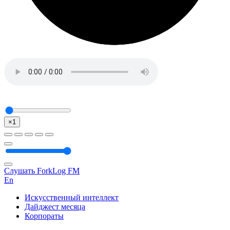
×1
Слушать ForkLog FM
En
Искусственный интеллект
Дайджест месяца
Корпораты