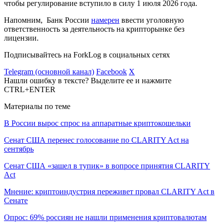
чтобы регулирование вступило в силу 1 июля 2026 года.
Напомним, Банк России
намерен
ввести уголовную
ответственность за деятельность на крипторынке без
лицензии.
Подписывайтесь на ForkLog в социальных сетях
Telegram (основной канал)
Facebook
X
Нашли ошибку в тексте? Выделите ее и нажмите
CTRL+ENTER
Материалы по теме
В России вырос спрос на аппаратные криптокошельки
Сенат США перенес голосование по CLARITY Act на
сентябрь
Сенат США «зашел в тупик» в вопросе принятия CLARITY
Act
Мнение: криптоиндустрия переживет провал CLARITY Act в
Сенате
Опрос: 69% россиян не нашли применения криптовалютам