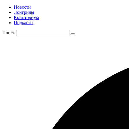
Новости
Лонгриды
Крипториум
Подкасты
Поиск