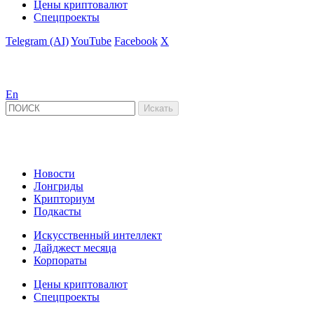
Цены криптовалют
Спецпроекты
Telegram (AI)
YouTube
Facebook
X
En
Новости
Лонгриды
Крипториум
Подкасты
Искусственный интеллект
Дайджест месяца
Корпораты
Цены криптовалют
Спецпроекты