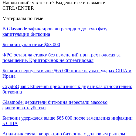
Нашли ошибку в тексте? Выделите ее и нажмите
CTRL+ENTER
Материалы по теме
В Glassnode зафиксировали рекордно долгую фазу
капитуляции биткоина
Биткоин упал ниже $63 000
ФРС оставила ставку без изменений при трех голосах за
повышение. Крипторынок не отреагировал
Биткоин вернулся выше $65 000 после паузы в ударах США и
Ирана
CryptoQuant: Ethereum приблизился к дну цикла относительно
биткоина
Glassnode: держатели биткоина перестали массово
фиксировать убытки
Биткоин удержался выше $65 000 после замедления инфляции
в США
Аналитик связал коррекцию биткоина с долговым рынком