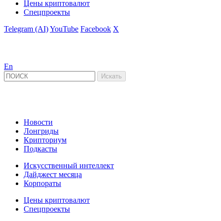
Цены криптовалют
Спецпроекты
Telegram (AI)
YouTube
Facebook
X
En
Новости
Лонгриды
Крипториум
Подкасты
Искусственный интеллект
Дайджест месяца
Корпораты
Цены криптовалют
Спецпроекты