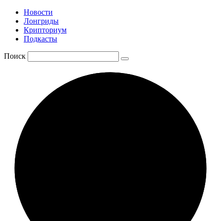
Новости
Лонгриды
Крипториум
Подкасты
Поиск