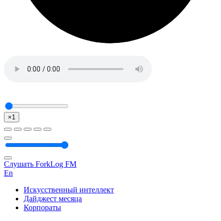
×1
Слушать ForkLog FM
En
Искусственный интеллект
Дайджест месяца
Корпораты