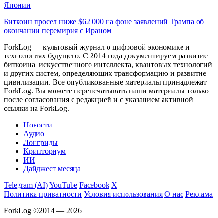
Японии
Биткоин просел ниже $62 000 на фоне заявлений Трампа об
окончании перемирия с Ираном
ForkLog — культовый журнал о цифровой экономике и
технологиях будущего. С 2014 года документируем развитие
биткоина, искусственного интеллекта, квантовых технологий
и других систем, определяющих трансформацию и развитие
цивилизации.
Все опубликованные материалы принадлежат
ForkLog. Вы можете перепечатывать наши материалы только
после согласования с редакцией и с указанием активной
ссылки на ForkLog.
Новости
Аудио
Лонгриды
Крипториум
ИИ
Дайджест месяца
Telegram (AI)
YouTube
Facebook
X
Политика приватности
Условия использования
О нас
Реклама
ForkLog ©2014 — 2026