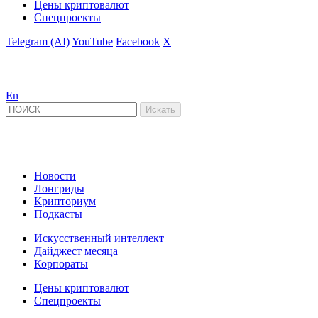
Цены криптовалют
Спецпроекты
Telegram (AI)
YouTube
Facebook
X
En
Новости
Лонгриды
Крипториум
Подкасты
Искусственный интеллект
Дайджест месяца
Корпораты
Цены криптовалют
Спецпроекты