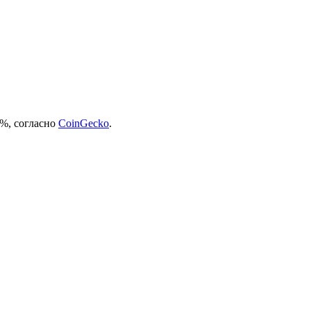
3%, согласно
CoinGecko
.