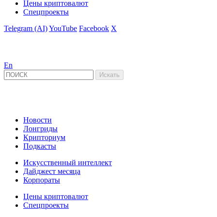
Цены криптовалют
Спецпроекты
Telegram (AI)
YouTube
Facebook
X
En
Новости
Лонгриды
Крипториум
Подкасты
Искусственный интеллект
Дайджест месяца
Корпораты
Цены криптовалют
Спецпроекты