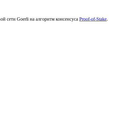
ой сети Goerli на алгоритм консенсуса
Proof-of-Stake
.