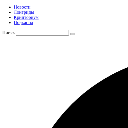
Новости
Лонгриды
Крипториум
Подкасты
Поиск