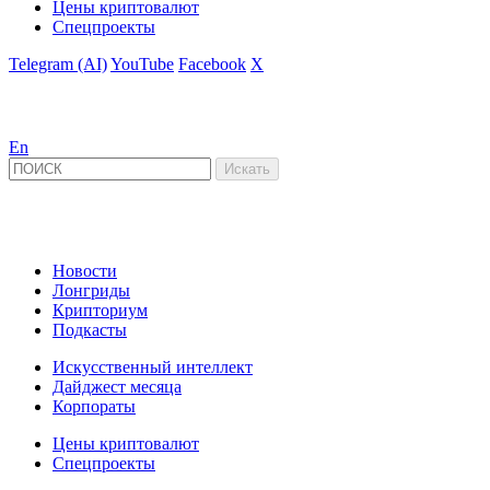
Цены криптовалют
Спецпроекты
Telegram (AI)
YouTube
Facebook
X
En
Новости
Лонгриды
Крипториум
Подкасты
Искусственный интеллект
Дайджест месяца
Корпораты
Цены криптовалют
Спецпроекты