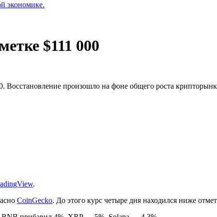
ой экономике.
метке $111 000
0. Восстановление произошло на фоне общего роста крипторынк
radingView
.
ласно
CoinGecko
. До этого курс четыре дня находился ниже отмет
0. BNB прибавил 4%, XRP — 5%, Solana — 4,3%.