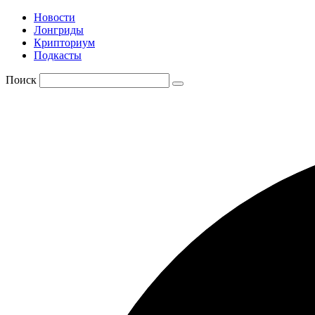
Новости
Лонгриды
Крипториум
Подкасты
Поиск