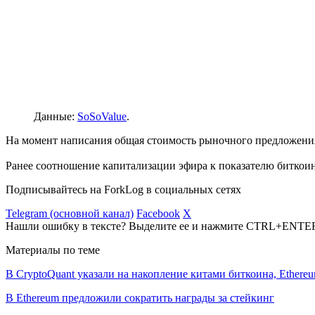
Данные:
SoSoValue
.
На момент написания общая стоимость рыночного предложения
Ранее соотношение капитализации эфира к показателю биткои
Подписывайтесь на ForkLog в социальных сетях
Telegram (основной канал)
Facebook
X
Нашли ошибку в тексте? Выделите ее и нажмите CTRL+ENTE
Материалы по теме
В CryptoQuant указали на накопление китами биткоина, Ethere
В Ethereum предложили сократить награды за стейкинг