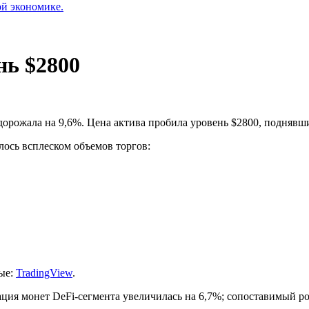
ой экономике.
нь $2800
орожала на 9,6%. Цена актива пробила уровень $2800, поднявшис
ось всплеском объемов торгов:
ые:
TradingView
.
ция монет DeFi-сегмента увеличилась на 6,7%; сопоставимый ро