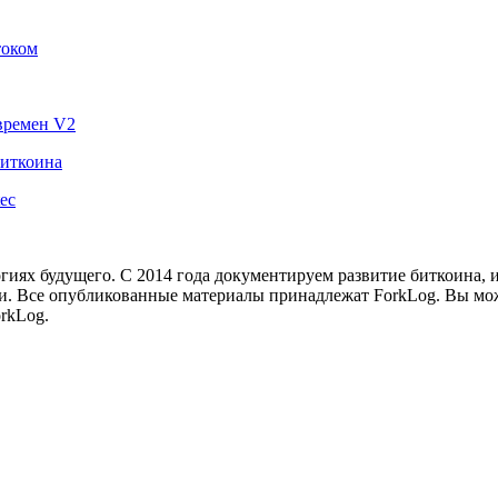
током
времен V2
биткоина
ec
иях будущего. С 2014 года документируем развитие биткоина, 
и.
Все опубликованные материалы принадлежат ForkLog. Вы мож
rkLog.