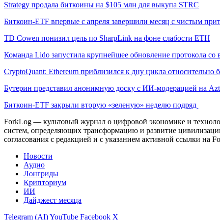
Strategy продала биткоины на $105 млн для выкупа STRC
Биткоин-ETF впервые с апреля завершили месяц с чистым при
TD Cowen понизил цель по SharpLink на фоне слабости ETH
Команда Lido запустила крупнейшее обновление протокола со 
CryptoQuant: Ethereum приблизился к дну цикла относительно 
Бутерин представил анонимную доску с ИИ-модерацией на Azt
Биткоин-ETF закрыли вторую «зеленую» неделю подряд
ForkLog — культовый журнал о цифровой экономике и технолог
систем, определяющих трансформацию и развитие цивилизаци
согласования с редакцией и с указанием активной ссылки на Fo
Новости
Аудио
Лонгриды
Крипториум
ИИ
Дайджест месяца
Telegram (AI)
YouTube
Facebook
X