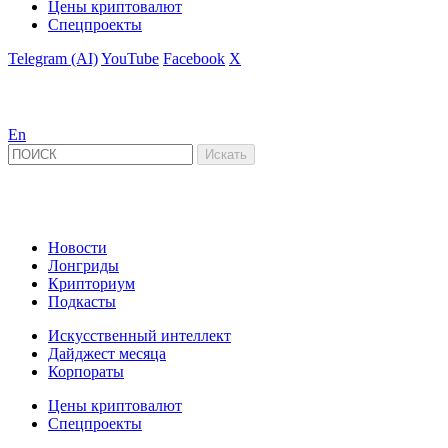
Цены криптовалют
Спецпроекты
Telegram (AI)
YouTube
Facebook
X
En
Новости
Лонгриды
Крипториум
Подкасты
Искусственный интеллект
Дайджест месяца
Корпораты
Цены криптовалют
Спецпроекты