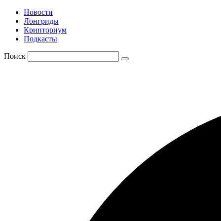
Новости
Лонгриды
Крипториум
Подкасты
Поиск