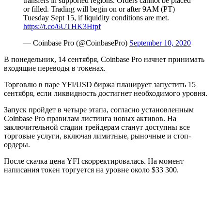
transfers in supported regions. Orders cannot be placed
or filled. Trading will begin on or after 9AM (PT)
Tuesday Sept 15, if liquidity conditions are met.
https://t.co/6UTHK3Htpf
— Coinbase Pro (@CoinbasePro)
September 10, 2020
В понедельник, 14 сентября, Coinbase Pro начнет принимать
входящие переводы в токенах.
Торговлю в паре YFI/USD биржа планирует запустить 15
сентября, если ликвидность достигнет необходимого уровня.
Запуск пройдет в четыре этапа, согласно установленным
Coinbase Pro правилам листинга новых активов. На
заключительной стадии трейдерам станут доступны все
торговые услуги, включая лимитные, рыночные и стоп-
ордеры.
После скачка цена YFI скорректировалась. На момент
написания токен торгуется на уровне около $33 300.