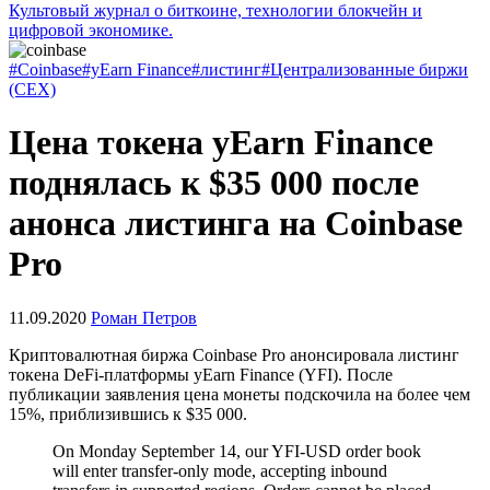
Культовый журнал о биткоине, технологии блокчейн и
цифровой экономике.
#Coinbase
#yEarn Finance
#листинг
#Централизованные биржи
(CEX)
Цена токена yEarn Finance
поднялась к $35 000 после
анонса листинга на Coinbase
Pro
11.09.2020
Роман Петров
Криптовалютная биржа Coinbase Pro анонсировала листинг
токена DeFi-платформы yEarn Finance (YFI). После
публикации заявления цена монеты подскочила на более чем
15%, приблизившись к $35 000.
On Monday September 14, our YFI-USD order book
will enter transfer-only mode, accepting inbound