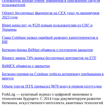
Основатель BitMart отверг обвинения в присвоении средств
пользователей
Оборот бессрочных фьючерсов на CEX упал до минимумов
2023 года
Bitget начислит до $520 новым пользователям из СНГ и
Украины
Глава Coinbase назвал ошибкой разворот криптопроектов к
ИИ
Биткоин-биржа BitMart объявила о поэтапном закрытии
Binance заняла 74% рынка бессрочных контрактов на ETF
BitMEX объявила о закрытии
Биткоин-премия на Coinbase побила антирекорд пребывания в
минусе
Объем торгов HTX превысил $870 млрд в первом полугодии
ForkLog — культовый журнал о цифровой экономике и
технологиях будущего. С 2014 года документируем развитие
биткоина, искусственного интеллекта, квантовых технологий