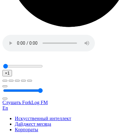
×1
Слушать ForkLog FM
En
Искусственный интеллект
Дайджест месяца
Корпораты