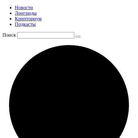
Новости
Лонгриды
Крипториум
Подкасты
Поиск