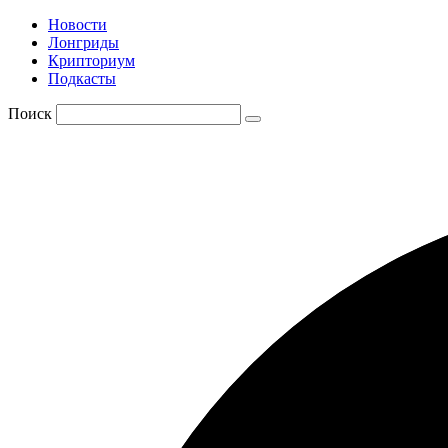
Новости
Лонгриды
Крипториум
Подкасты
Поиск