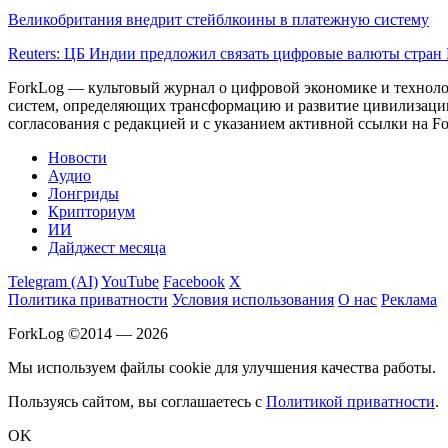
Великобритания внедрит стейблкоины в платежную систему
Reuters: ЦБ Индии предложил связать цифровые валюты стра
ForkLog — культовый журнал о цифровой экономике и технолог
систем, определяющих трансформацию и развитие цивилизаци
согласования с редакцией и с указанием активной ссылки на Fo
Новости
Аудио
Лонгриды
Крипториум
ИИ
Дайджест месяца
Telegram (AI)
YouTube
Facebook
X
Политика приватности
Условия использования
О нас
Реклама
ForkLog ©2014 — 2026
Мы используем файлы cookie для улучшения качества работы.
Пользуясь сайтом, вы соглашаетесь с
Политикой приватности
.
OK