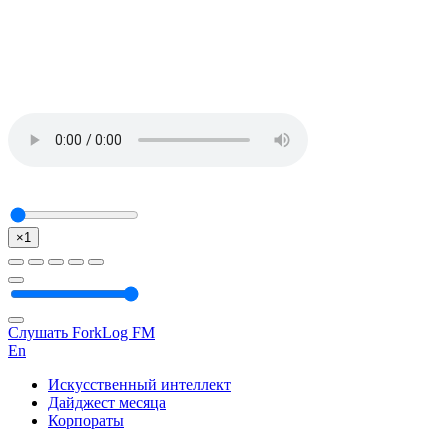
×1
Слушать ForkLog FM
En
Искусственный интеллект
Дайджест месяца
Корпораты