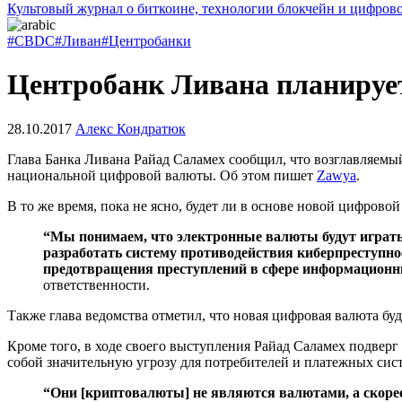
Культовый журнал о биткоине, технологии блокчейн и цифров
#CBDC
#Ливан
#Центробанки
Центробанк Ливана планируе
28.10.2017
Алекс Кондратюк
Глава Банка Ливана Райад Саламех сообщил, что возглавляемы
национальной цифровой валюты. Об этом пишет
Zawya
.
В то же время, пока не ясно, будет ли в основе новой цифрово
“Мы понимаем, что электронные валюты будут играть 
разработать систему противодействия киберпреступно
предотвращения преступлений в сфере информационн
ответственности.
Также глава ведомства отметил, что новая цифровая валюта буд
Кроме того, в ходе своего выступления Райад Саламех подверг
собой значительную угрозу для потребителей и платежных сис
“Они [криптовалюты] не являются валютами, а скорее