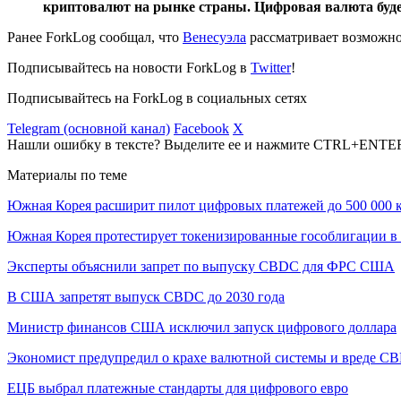
криптовалют на рынке страны. Цифровая валюта буде
Ранее ForkLog сообщал, что
Венесуэла
рассматривает возможно
Подписывайтесь на новости ForkLog в
Twitter
!
Подписывайтесь на ForkLog в социальных сетях
Telegram (основной канал)
Facebook
X
Нашли ошибку в тексте? Выделите ее и нажмите CTRL+ENTE
Материалы по теме
Южная Корея расширит пилот цифровых платежей до 500 000 
Южная Корея протестирует токенизированные гособлигации в 
Эксперты объяснили запрет по выпуску CBDC для ФРС США
В США запретят выпуск CBDC до 2030 года
Министр финансов США исключил запуск цифрового доллара
Экономист предупредил о крахе валютной системы и вреде C
ЕЦБ выбрал платежные стандарты для цифрового евро