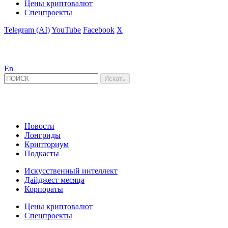
Цены криптовалют
Спецпроекты
Telegram (AI)
YouTube
Facebook
X
En
Новости
Лонгриды
Крипториум
Подкасты
Искусственный интеллект
Дайджест месяца
Корпораты
Цены криптовалют
Спецпроекты