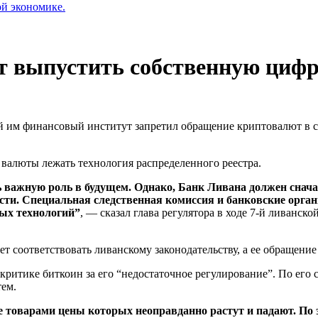
ой экономике.
т выпустить собственную циф
й им финансовый институт запретил обращение криптовалют в с
й валюты лежать технология распределенного реестра.
важную роль в будущем. Однако, Банк Ливана должен сначал
сти. Специальная следственная комиссия и банковские орган
ых технологий”
, — сказал глава регулятора в ходе 7-й ливанс
ет соответствовать ливанскому законодательству, а ее обращени
 критике биткоин за его “недостаточное регулирование”. По его
тем.
 товарами цены которых неоправданно растут и падают. По 