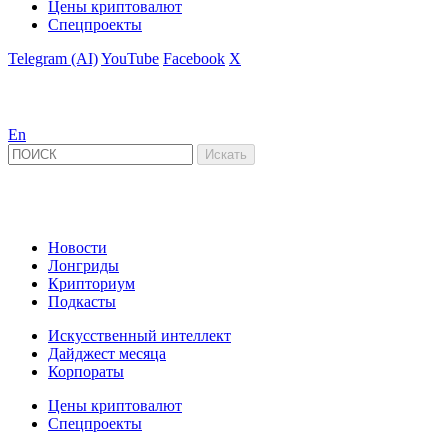
Цены криптовалют
Спецпроекты
Telegram (AI)
YouTube
Facebook
X
En
Новости
Лонгриды
Крипториум
Подкасты
Искусственный интеллект
Дайджест месяца
Корпораты
Цены криптовалют
Спецпроекты