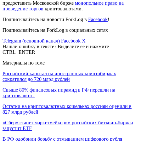
предоставить Московской бирже
монопольное право на
проведение торгов
криптовалютами.
Подписывайтесь на новости ForkLog в
Facebook
!
Подписывайтесь на ForkLog в социальных сетях
Telegram (основной канал)
Facebook
X
Нашли ошибку в тексте? Выделите ее и нажмите
CTRL+ENTER
Материалы по теме
Российский капитал на иностранных криптобиржах
сократился до 720 млрд рублей
Свыше 80% финансовых пирамид в РФ перешли на
криптовалюты
Остатки на криптовалютных кошельках россиян оценили в
827 млрд рублей
«Сбер» станет маркетмейкером российских биткоин-бирж и
запустит ETF
В РФ одобрили борьбу с отмыванием цифрового рубля