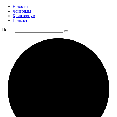
Новости
Лонгриды
Крипториум
Подкасты
Поиск