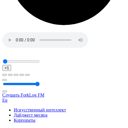
×1
Слушать ForkLog FM
En
Искусственный интеллект
Дайджест месяца
Корпораты