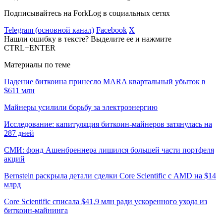
Подписывайтесь на ForkLog в социальных сетях
Telegram (основной канал)
Facebook
X
Нашли ошибку в тексте? Выделите ее и нажмите
CTRL+ENTER
Материалы по теме
Падение биткоина принесло MARA квартальный убыток в
$611 млн
Майнеры усилили борьбу за электроэнергию
Исследование: капитуляция биткоин-майнеров затянулась на
287 дней
СМИ: фонд Ашенбреннера лишился большей части портфеля
акций
Bernstein раскрыла детали сделки Core Scientific с AMD на $14
млрд
Core Scientific списала $41,9 млн ради ускоренного ухода из
биткоин-майнинга