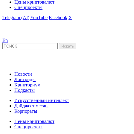
Цены криптовалют
Спецпроекты
Telegram (AI)
YouTube
Facebook
X
En
Новости
Лонгриды
Крипториум
Подкасты
Искусственный интеллект
Дайджест месяца
Корпораты
Цены криптовалют
Спецпроекты