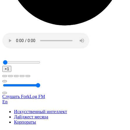
×1
Слушать ForkLog FM
En
Искусственный интеллект
Дайджест месяца
Корпораты