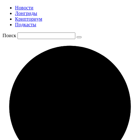
Новости
Лонгриды
Крипториум
Подкасты
Поиск