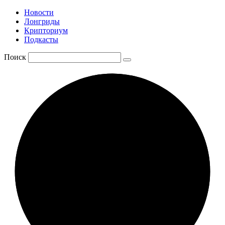
Новости
Лонгриды
Крипториум
Подкасты
Поиск