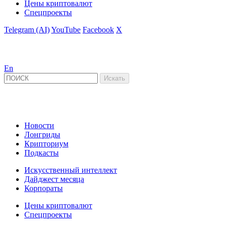
Цены криптовалют
Спецпроекты
Telegram (AI)
YouTube
Facebook
X
En
Новости
Лонгриды
Крипториум
Подкасты
Искусственный интеллект
Дайджест месяца
Корпораты
Цены криптовалют
Спецпроекты