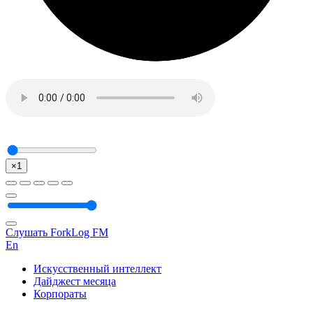
×1
Слушать ForkLog FM
En
Искусственный интеллект
Дайджест месяца
Корпораты