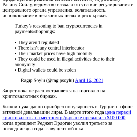
Рагипу Сойлу, ведомство назвало отсутствие регулирования и
центрального органа управления, волатильность,
использование в незаконных целях и риск кражи.
Turkey’s reasoning to ban cryptocurrencies in
payments/shoppings:
• They aren’t regulated
• There isn’t any central interlocutor
• Their market prices have high mobility
• They could be used in illegal activities due to their
anonymity
• Digital wallets could be stolen
— Ragıp Soylu (@ragipsoylu)
April 16, 2021
Запрет пока не распространяется на торговлю на
криптовалютных биржах.
Биткоин уже давно приобрел популярность в Турции на фоне
затяжной девальвации лиры. В марте этого года
цена первой
криптовалюты на местном p2p-рынке превысила $100 000
,
когда президент Реджеп Эрдоган уволил третьего за
последние два года главу центробанка.