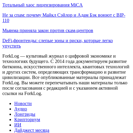
Тотальный хаос лицензирования MiCA
Не за спам: почему Майкл Сэйлор и Адам Бэк воюют с BIP-
110
Мьянма приняла закон против скам-центров
DeFi-фронтенды: слепые зоны и риски, которые легко
упустить
ForkLog — культовый журнал о цифровой экономике и
технологиях будущего. С 2014 года документируем развитие
биткоина, искусственного интеллекта, квантовых технологий
и других систем, определяющих трансформацию и развитие
цивилизации.
Все опубликованные материалы принадлежат
ForkLog. Вы можете перепечатывать наши материалы только
после согласования с редакцией и с указанием активной
ссылки на ForkLog.
Новости
Аудио
Лонгриды
Крипториум
ИИ
Дайджест месяца