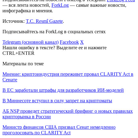
— вся лента новостей,
ForkLog
— самые важные новости,
инфографика и мнения.
Источник:
T.C. Resmî Gazete
.
Подписывайтесь на ForkLog в социальных сетях
Telegram (основной канал)
Facebook
X
Нашли ошибку в тексте? Выделите ее и нажмите
CTRL+ENTER
Материалы по теме
Мнение: криптоиндустрия переживет провал CLARITY Act в
Сенате
В ЕС заработали штрафы для разработчиков ИИ-моделей
В Миннесоте вступил в силу запрет на криптоматы
АБ NSP проведет стратегический брифинг о новых правилах
крипторынка в России
Министр финансов США призвал Сенат немедленно
проголосовать по CLARITY Act