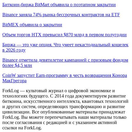
Биткоин-биржа BitMart объявила о поэтапном закрытии
Binance заняла 74% рынка бессрочных контрактов на ETF
BitMEX объявила о закрытии
Объем торгов HTX превысил $870 млрд в первом полугодии
Биржа — это уже опция. Что умеет некастодиальный кошелек
в 2026 году
Binance отметила девятилетие кампанией с призовым фондом
более $4,5 млн
CoinW запустит Earn-программу в честь возвращения Конора
МакГрегора
ForkLog — культовый журнал о цифровой экономике и
технологиях будущего. С 2014 года документируем развитие
биткоина, искусственного интеллекта, квантовых технологий
и других систем, определяющих трансформацию и развитие
цивилизации.
Все опубликованные материалы принадлежат
ForkLog. Вы можете перепечатывать наши материалы только
после согласования с редакцией и с указанием активной
ссылки на ForkLog.