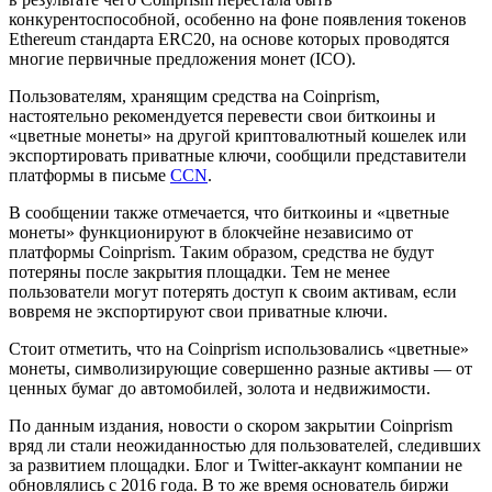
конкурентоспособной, особенно на фоне появления токенов
Ethereum стандарта ERC20, на основе которых проводятся
многие первичные предложения монет (ICO).
Пользователям, хранящим средства на Coinprism,
настоятельно рекомендуется перевести свои биткоины и
«цветные монеты» на другой криптовалютный кошелек или
экспортировать приватные ключи, сообщили представители
платформы в письме
CCN
.
В сообщении также отмечается, что биткоины и «цветные
монеты» функционируют в блокчейне независимо от
платформы Coinprism. Таким образом, средства не будут
потеряны после закрытия площадки. Тем не менее
пользователи могут потерять доступ к своим активам, если
вовремя не экспортируют свои приватные ключи.
Стоит отметить, что на Coinprism использовались «цветные»
монеты, символизирующие совершенно разные активы — от
ценных бумаг до автомобилей, золота и недвижимости.
По данным издания, новости о скором закрытии Coinprism
вряд ли стали неожиданностью для пользователей, следивших
за развитием площадки. Блог и Twitter-аккаунт компании не
обновлялись с 2016 года. В то же время основатель биржи