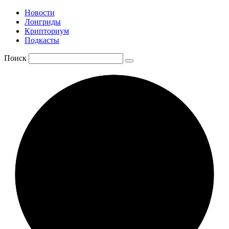
Новости
Лонгриды
Крипториум
Подкасты
Поиск