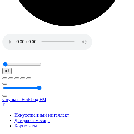
×1
Слушать ForkLog FM
En
Искусственный интеллект
Дайджест месяца
Корпораты