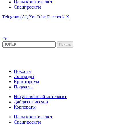
Цены криптовалют
Спецпроекты
Telegram (AI)
YouTube
Facebook
X
En
Новости
Лонгриды
Крипториум
Подкасты
Искусственный интеллект
Дайджест месяца
Корпораты
Цены криптовалют
Спецпроекты