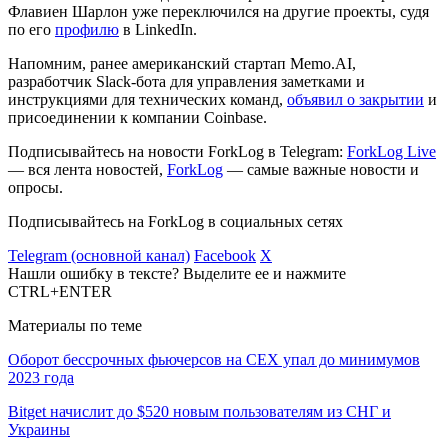
Флавиен Шарлон уже переключился на другие проекты, судя
по его
профилю
в LinkedIn.
Напомним, ранее американский стартап Memo.AI,
разработчик Slack-бота для управления заметками и
инструкциями для технических команд,
объявил о закрытии
и
присоединении к компании Coinbase.
Подписывайтесь на новости ForkLog в Telegram:
ForkLog Live
— вся лента новостей,
ForkLog
— самые важные новости и
опросы.
Подписывайтесь на ForkLog в социальных сетях
Telegram (основной канал)
Facebook
X
Нашли ошибку в тексте? Выделите ее и нажмите
CTRL+ENTER
Материалы по теме
Оборот бессрочных фьючерсов на CEX упал до минимумов
2023 года
Bitget начислит до $520 новым пользователям из СНГ и
Украины