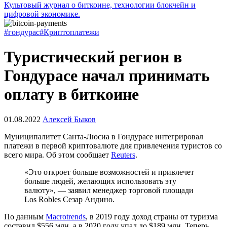
Культовый журнал о биткоине, технологии блокчейн и
цифровой экономике.
#гондурас
#Криптоплатежи
Туристический регион в
Гондурасе начал принимать
оплату в биткоине
01.08.2022
Алексей Быков
Муниципалитет Санта-Люсиа в Гондурасе интегрировал
платежи в первой криптовалюте для привлечения туристов со
всего мира. Об этом сообщает
Reuters
.
«Это откроет больше возможностей и привлечет
больше людей, желающих использовать эту
валюту», — заявил менеджер торговой площади
Los Robles Сезар Андино.
По данным
Macrotrends
, в 2019 году доход страны от туризма
составил $556 млн, а в 2020 году упал до $189 млн. Теперь