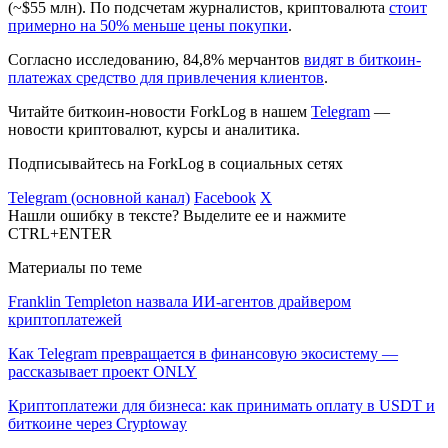
(~$55 млн). По подсчетам журналистов, криптовалюта
стоит
примерно на 50% меньше цены покупки
.
Согласно исследованию, 84,8% мерчантов
видят в биткоин-
платежах средство для привлечения клиентов
.
Читайте биткоин-новости ForkLog в нашем
Telegram
—
новости криптовалют, курсы и аналитика.
Подписывайтесь на ForkLog в социальных сетях
Telegram (основной канал)
Facebook
X
Нашли ошибку в тексте? Выделите ее и нажмите
CTRL+ENTER
Материалы по теме
Franklin Templeton назвала ИИ-агентов драйвером
криптоплатежей
Как Telegram превращается в финансовую экосистему —
рассказывает проект ONLY
Криптоплатежи для бизнеса: как принимать оплату в USDT и
биткоине через Cryptoway