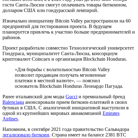
гости Санта-Люсии смогут оплачивать товары биткоином,
долларом США или гондурасской лемпирой.
Изначально инициативу Bitcoin Valley распространили на 60
предприятий для тестирования проекта. В будущем
планируется привлечь к участию больше предпринимателей и
районов.
Проект разработали совместно Технологический университет
Гондураса, муниципалитет Санта-Люсиа, консорциум
криптовалют Coincaex и организация Blockchain Honduras.
«Для борьбы с волатильностью Bitcoin Valley
позволит продавцам получать мгновенные
платежи в местной валюте», — пояснил
основатель Blockchain Honduras Леонардо Пагуада.
Ранее итальянский дом моды
Gucci
и премиальный бренд
Balenciaga
анонсировали прием биткоин-платежей в своих
бутиках в США. С аналогичной инициативой выступили в
одной из крупнейших мировых авиакомпаний
Emirates
Airlines
.
Напомним, в сентябре 2021 года правительство Сальвадора
легализовало биткоин
. Страна имеет на балансе 2381 BTC