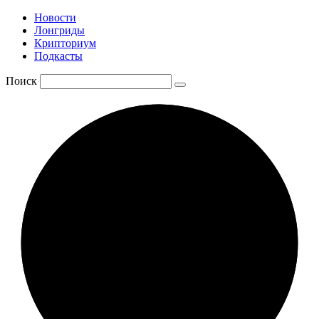
Новости
Лонгриды
Крипториум
Подкасты
Поиск