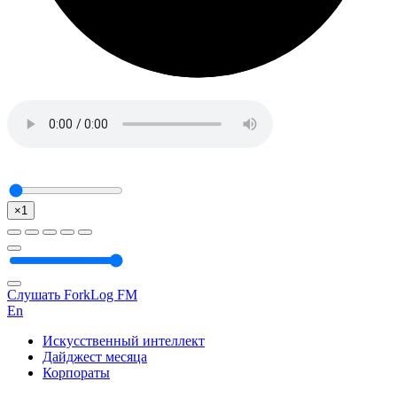
×1
Слушать ForkLog FM
En
Искусственный интеллект
Дайджест месяца
Корпораты