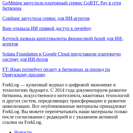
GoMining запустила платежный сервис GoBTC Pay в сети
биткоина
Coinbase запустила сервис для ИИ-агентов
Base открыла ИИ прямой доступ к ончейну
Keyrock назвала криптовалюты финансовой базой для ИИ-
агентов
Solana Foundation и Google Cloud представили платежную
систему для ИИ-ботов
FT: Иран потребует оплату в биткоинах за проход по
Ормузскому проливу
ForkLog — культовый журнал о цифровой экономике и
технологиях будущего. С 2014 года документируем развитие
биткоина, искусственного интеллекта, квантовых технологий
и других систем, определяющих трансформацию и развитие
цивилизации.
Все опубликованные материалы принадлежат
ForkLog. Вы можете перепечатывать наши материалы только
после согласования с редакцией и с указанием активной
ссылки на ForkLog.
Новости