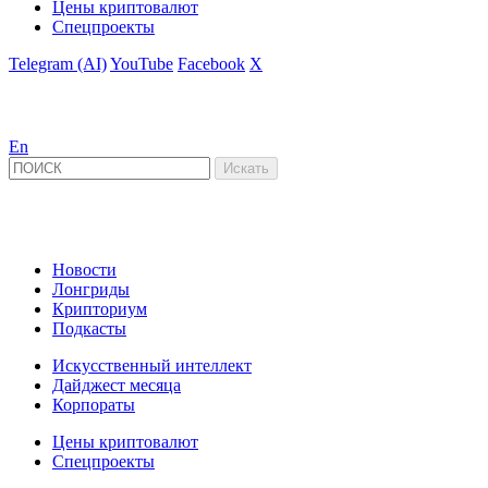
Цены криптовалют
Спецпроекты
Telegram (AI)
YouTube
Facebook
X
En
Новости
Лонгриды
Крипториум
Подкасты
Искусственный интеллект
Дайджест месяца
Корпораты
Цены криптовалют
Спецпроекты