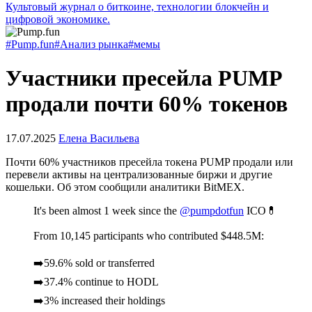
Культовый журнал о биткоине, технологии блокчейн и
цифровой экономике.
#Pump.fun
#Анализ рынка
#мемы
Участники пресейла PUMP
продали почти 60% токенов
17.07.2025
Елена Васильева
Почти 60% участников пресейла токена PUMP продали или
перевели активы на централизованные биржи и другие
кошельки. Об этом сообщили аналитики BitMEX.
It's been almost 1 week since the
@pumpdotfun
ICO💊
From 10,145 participants who contributed $448.5M:
➡️59.6% sold or transferred
➡️37.4% continue to HODL
➡️3% increased their holdings