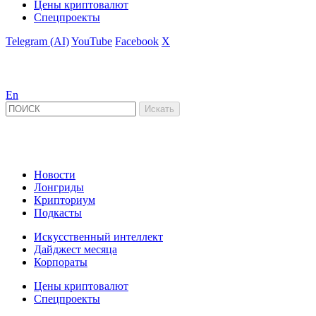
Цены криптовалют
Спецпроекты
Telegram (AI)
YouTube
Facebook
X
En
Новости
Лонгриды
Крипториум
Подкасты
Искусственный интеллект
Дайджест месяца
Корпораты
Цены криптовалют
Спецпроекты