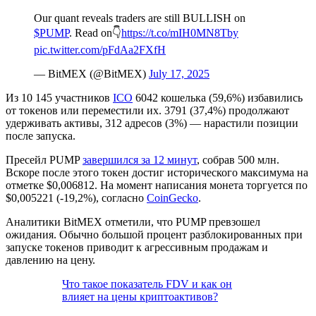
Our quant reveals traders are still BULLISH on
$PUMP
. Read on👇
https://t.co/mIH0MN8Tby
pic.twitter.com/pFdAa2FXfH
— BitMEX (@BitMEX)
July 17, 2025
Из 10 145 участников
ICO
6042 кошелька (59,6%) избавились
от токенов или переместили их. 3791 (37,4%) продолжают
удерживать активы, 312 адресов (3%) — нарастили позиции
после запуска.
Пресейл PUMP
завершился за 12 минут
, собрав 500 млн.
Вскоре после этого токен достиг исторического максимума на
отметке $0,006812. На момент написания монета торгуется по
$0,005221 (-19,2%), согласно
CoinGecko
.
Аналитики BitMEX отметили, что PUMP превзошел
ожидания. Обычно большой процент разблокированных при
запуске токенов приводит к агрессивным продажам и
давлению на цену.
Что такое показатель FDV и как он
влияет на цены криптоактивов?