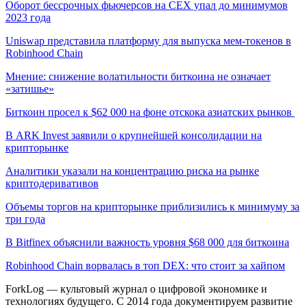
Оборот бессрочных фьючерсов на CEX упал до минимумов
2023 года
Uniswap представила платформу для выпуска мем-токенов в
Robinhood Chain
Мнение: снижение волатильности биткоина не означает
«затишье»
Биткоин просел к $62 000 на фоне отскока азиатских рынков
В ARK Invest заявили о крупнейшей консолидации на
крипторынке
Аналитики указали на концентрацию риска на рынке
криптодеривативов
Объемы торгов на крипторынке приблизились к минимуму за
три года
В Bitfinex объяснили важность уровня $68 000 для биткоина
Robinhood Chain ворвалась в топ DEX: что стоит за хайпом
ForkLog — культовый журнал о цифровой экономике и
технологиях будущего. С 2014 года документируем развитие