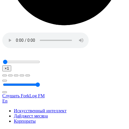
×1
Слушать ForkLog FM
En
Искусственный интеллект
Дайджест месяца
Корпораты