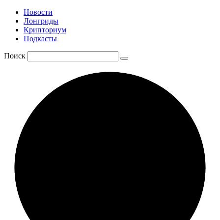
Новости
Лонгриды
Крипториум
Подкасты
Поиск