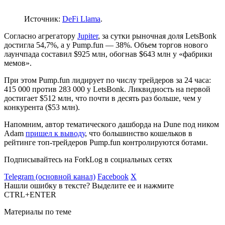
Источник:
DeFi Llama
.
Согласно агрегатору
Jupiter
, за сутки рыночная доля LetsBonk
достигла 54,7%, а у Pump.fun — 38%. Объем торгов нового
лаунчпада составил $925 млн, обогнав $643 млн у «фабрики
мемов».
При этом Pump.fun лидирует по числу трейдеров за 24 часа:
415 000 против 283 000 у LetsBonk. Ликвидность на первой
достигает $512 млн, что почти в десять раз больше, чем у
конкурента ($53 млн).
Напомним, автор тематического дашборда на Dune под ником
Adam
пришел к выводу
, что большинство кошельков в
рейтинге топ-трейдеров Pump.fun контролируются ботами.
Подписывайтесь на ForkLog в социальных сетях
Telegram (основной канал)
Facebook
X
Нашли ошибку в тексте? Выделите ее и нажмите
CTRL+ENTER
Материалы по теме