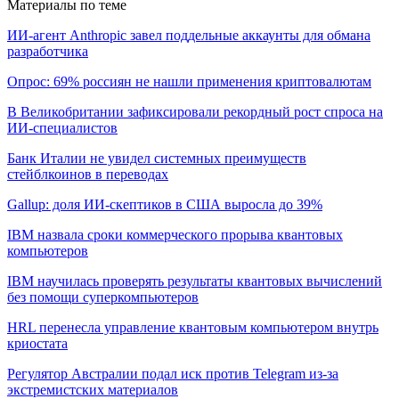
Материалы по теме
ИИ-агент Anthropic завел поддельные аккаунты для обмана
разработчика
Опрос: 69% россиян не нашли применения криптовалютам
В Великобритании зафиксировали рекордный рост спроса на
ИИ-специалистов
Банк Италии не увидел системных преимуществ
стейблкоинов в переводах
Gallup: доля ИИ-скептиков в США выросла до 39%
IBM назвала сроки коммерческого прорыва квантовых
компьютеров
IBM научилась проверять результаты квантовых вычислений
без помощи суперкомпьютеров
HRL перенесла управление квантовым компьютером внутрь
криостата
Регулятор Австралии подал иск против Telegram из-за
экстремистских материалов