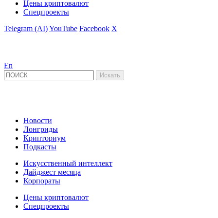
Цены криптовалют
Спецпроекты
Telegram (AI)
YouTube
Facebook
X
En
Новости
Лонгриды
Крипториум
Подкасты
Искусственный интеллект
Дайджест месяца
Корпораты
Цены криптовалют
Спецпроекты