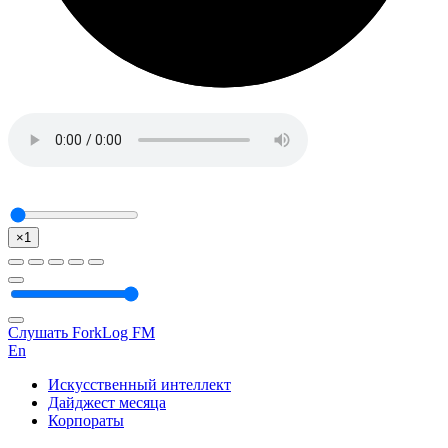
×1
Слушать ForkLog FM
En
Искусственный интеллект
Дайджест месяца
Корпораты