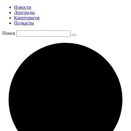
Новости
Лонгриды
Крипториум
Подкасты
Поиск