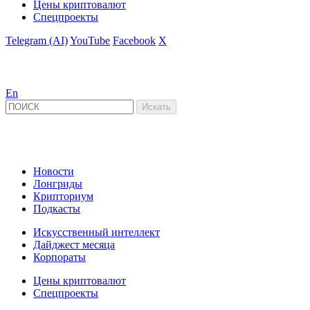
Цены криптовалют
Спецпроекты
Telegram (AI)
YouTube
Facebook
X
En
Новости
Лонгриды
Крипториум
Подкасты
Искусственный интеллект
Дайджест месяца
Корпораты
Цены криптовалют
Спецпроекты