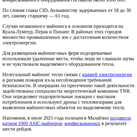
По словам главы CID, большинству задержанных от 18 до 30
лет, самому старшему — 61 год.
Случаи незаконного майнинга в основном приходятся на
Куала-Лумпур, Перак и Пинанг. В районах этих городов
множество промышленных зон с достаточным количеством
электроэнергии.
Для размещения майнинговых ферм подозреваемые
использовали удаленные места, чтобы люди не слышали шума
и не чувствовали выделяемого оборудованием тепла.
Нелегальный майнинг тесно связан с
кражей электроэнергии
и рисками пожаров из-за несоблюдения требований
безопасности. В операциях по пресечению такой деятельности
задействованы специалисты энергетической компании
TNB
.
Они определяют подозрительные локации с высоким
потреблением и используют дроны с тепловизорами для
выявления майнинговых объектов по выделяемому теплу.
Напомним, в июле 2021 года полиция в Малайзии
раздавила
катком 1069 ASIC-майнеров
,
конфискованных
в результате
шести рейдов.