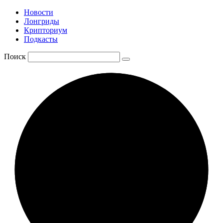
Новости
Лонгриды
Крипториум
Подкасты
Поиск