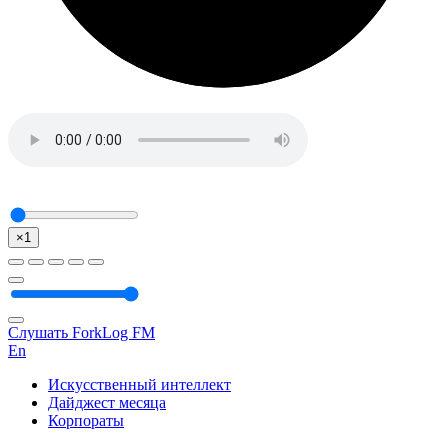
×1
Слушать ForkLog FM
En
Искусственный интеллект
Дайджест месяца
Корпораты