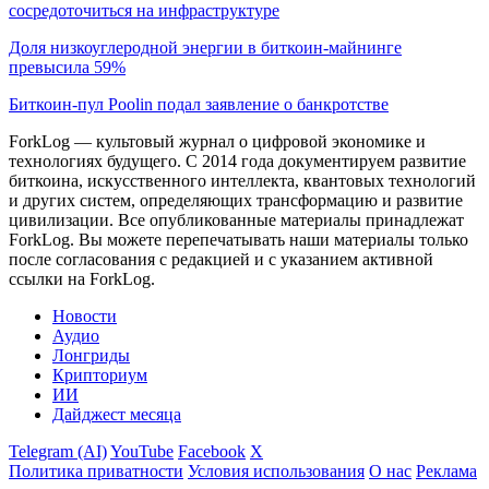
сосредоточиться на инфраструктуре
Доля низкоуглеродной энергии в биткоин-майнинге
превысила 59%
Биткоин-пул Poolin подал заявление о банкротстве
ForkLog — культовый журнал о цифровой экономике и
технологиях будущего. С 2014 года документируем развитие
биткоина, искусственного интеллекта, квантовых технологий
и других систем, определяющих трансформацию и развитие
цивилизации.
Все опубликованные материалы принадлежат
ForkLog. Вы можете перепечатывать наши материалы только
после согласования с редакцией и с указанием активной
ссылки на ForkLog.
Новости
Аудио
Лонгриды
Крипториум
ИИ
Дайджест месяца
Telegram (AI)
YouTube
Facebook
X
Политика приватности
Условия использования
О нас
Реклама