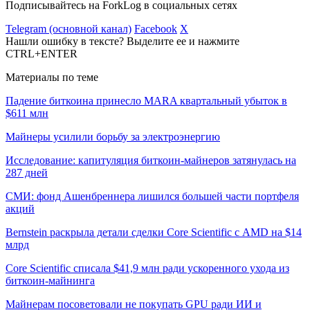
Подписывайтесь на ForkLog в социальных сетях
Telegram (основной канал)
Facebook
X
Нашли ошибку в тексте? Выделите ее и нажмите
CTRL+ENTER
Материалы по теме
Падение биткоина принесло MARA квартальный убыток в
$611 млн
Майнеры усилили борьбу за электроэнергию
Исследование: капитуляция биткоин-майнеров затянулась на
287 дней
СМИ: фонд Ашенбреннера лишился большей части портфеля
акций
Bernstein раскрыла детали сделки Core Scientific с AMD на $14
млрд
Core Scientific списала $41,9 млн ради ускоренного ухода из
биткоин-майнинга
Майнерам посоветовали не покупать GPU ради ИИ и