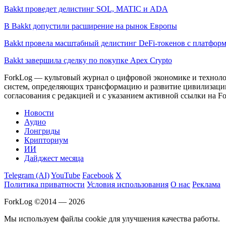
Bakkt проведет делистинг SOL, MATIC и ADA
В Bakkt допустили расширение на рынок Европы
Bakkt провела масштабный делистинг DeFi-токенов с платфор
Bakkt завершила сделку по покупке Apex Crypto
ForkLog — культовый журнал о цифровой экономике и технолог
систем, определяющих трансформацию и развитие цивилизаци
согласования с редакцией и с указанием активной ссылки на Fo
Новости
Аудио
Лонгриды
Крипториум
ИИ
Дайджест месяца
Telegram (AI)
YouTube
Facebook
X
Политика приватности
Условия использования
О нас
Реклама
ForkLog ©2014 — 2026
Мы используем файлы cookie для улучшения качества работы.