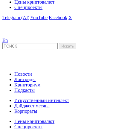
Цены криптовалют
Спецпроекты
Telegram (AI)
YouTube
Facebook
X
En
Новости
Лонгриды
Крипториум
Подкасты
Искусственный интеллект
Дайджест месяца
Корпораты
Цены криптовалют
Спецпроекты