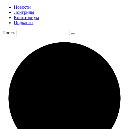
Новости
Лонгриды
Крипториум
Подкасты
Поиск