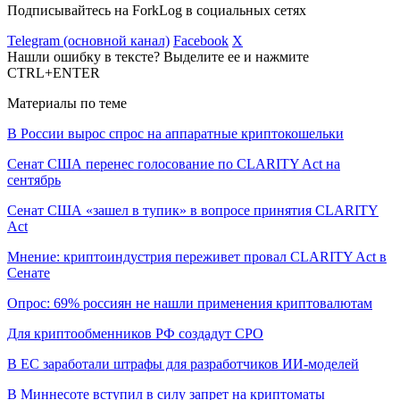
Подписывайтесь на ForkLog в социальных сетях
Telegram (основной канал)
Facebook
X
Нашли ошибку в тексте? Выделите ее и нажмите
CTRL+ENTER
Материалы по теме
В России вырос спрос на аппаратные криптокошельки
Сенат США перенес голосование по CLARITY Act на
сентябрь
Сенат США «зашел в тупик» в вопросе принятия CLARITY
Act
Мнение: криптоиндустрия переживет провал CLARITY Act в
Сенате
Опрос: 69% россиян не нашли применения криптовалютам
Для криптообменников РФ создадут СРО
В ЕС заработали штрафы для разработчиков ИИ-моделей
В Миннесоте вступил в силу запрет на криптоматы