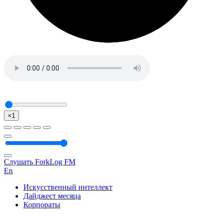
×1
Слушать ForkLog FM
En
Искусственный интеллект
Дайджест месяца
Корпораты