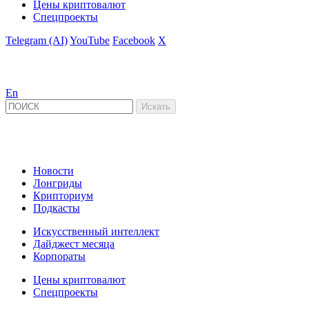
Цены криптовалют
Спецпроекты
Telegram (AI)
YouTube
Facebook
X
En
Новости
Лонгриды
Крипториум
Подкасты
Искусственный интеллект
Дайджест месяца
Корпораты
Цены криптовалют
Спецпроекты