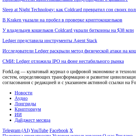
Sleep at Night Technology: как Coldcard превратил сон своих по
В Kraken указали на пробел в проверке криптокошельков
У владельцев кошельков Coldcard украли биткоины на $38 млн
Ledger представила инструменты Agent Stack
Исследователи Ledger раскрыли метод физической атаки на ко
СМИ: Ledger отложила IPO на фоне нестабильного рынка
ForkLog — культовый журнал о цифровой экономике и технолог
систем, определяющих трансформацию и развитие цивилизаци
согласования с редакцией и с указанием активной ссылки на Fo
Новости
Аудио
Лонгриды
Крипториум
ИИ
Дайджест месяца
Telegram (AI)
YouTube
Facebook
X
Политика приватности
Условия использования
О нас
Реклама