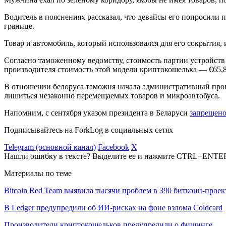
Водитель в пояснениях рассказал, что девайсы его попросили
границе.
Товар и автомобиль, который использовался для его сокрытия,
Согласно таможенному ведомству, стоимость партии устройств с
производителя стоимость этой модели криптокошелька — €65,8
В отношении белоруса таможня начала административный процес
лишиться незаконно перемещаемых товаров и микроавтобуса.
Напомним, с сентября указом президента в Беларуси
запрещен
Подписывайтесь на ForkLog в социальных сетях
Telegram (основной канал)
Facebook
X
Нашли ошибку в тексте? Выделите ее и нажмите CTRL+ENTE
Материалы по теме
Bitcoin Red Team выявила тысячи проблем в 390 биткоин-проек
В Ledger предупредили об ИИ-рисках на фоне взлома Coldcard
Производители криптокошельков предупредили о фишинге