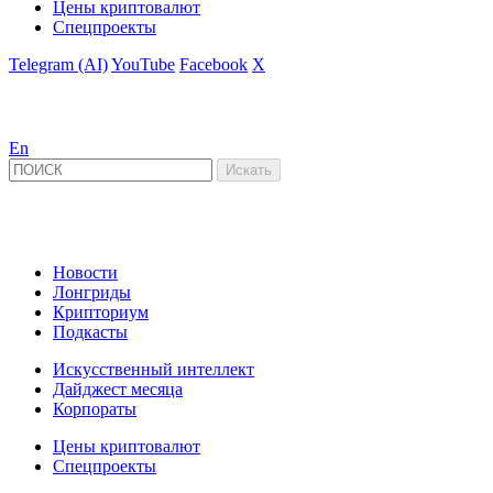
Цены криптовалют
Спецпроекты
Telegram (AI)
YouTube
Facebook
X
En
Новости
Лонгриды
Крипториум
Подкасты
Искусственный интеллект
Дайджест месяца
Корпораты
Цены криптовалют
Спецпроекты