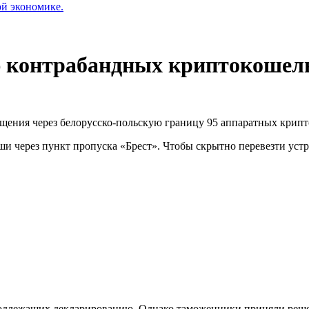
ой экономике.
ю контрабандных криптокошел
щения через белорусско-польскую границу 95 аппаратных крип
ьши через пункт пропуска «Брест». Чтобы скрытно перевезти уст
подлежащих декларированию. Однако таможенники приняли решен