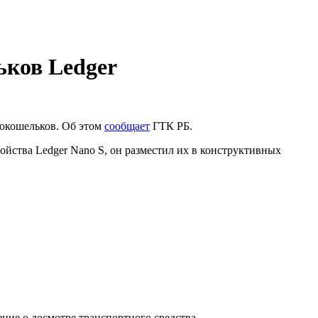
ьков Ledger
токошельков. Об этом
сообщает
ГТК
РБ.
ройства Ledger Nano S, он разместил их в конструктивных
ие о досмотре транспортного средства.