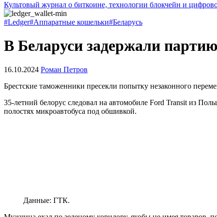
Культовый журнал о биткоине, технологии блокчейн и цифров
#Ledger
#Аппаратные кошельки
#Беларусь
В Беларуси задержали парти
16.10.2024
Роман Петров
Брестские таможенники пресекли попытку незаконного переме
35-летний белорус следовал на автомобиле Ford Transit из Пол
полостях микроавтобуса под обшивкой.
Данные: ГТК.
Мужчина ехал по зеленому коридору, якобы не имея товаров, 