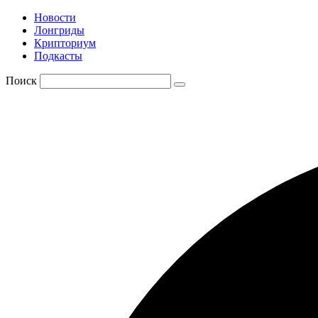
Новости
Лонгриды
Крипториум
Подкасты
Поиск