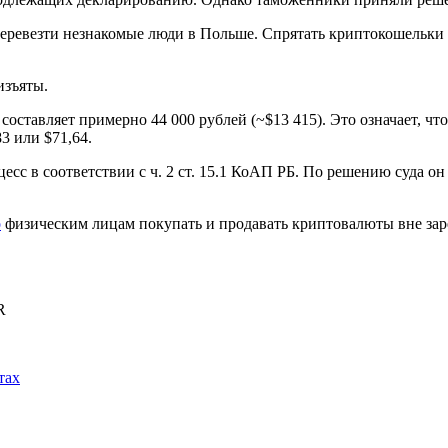
 перевезти незнакомые люди в Польше. Спрятать криптокошельки
 изъяты.
оставляет примерно 44 000 рублей (~$13 415). Это означает, чт
3 или $71,64.
с в соответствии с ч. 2 ст. 15.1 КоАП РБ. По решению суда он 
о
физическим лицам покупать и продавать криптовалюты вне зар
R
тах