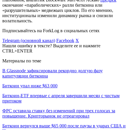
окончание «параболических» ралли биткоина или
«разрушительных» медвежьих циклов. По его мнению,
институционалы изменили динамику рынка и снизили
волатильность.
Подписывайтесь на ForkLog в социальных сетях
Telegram (основной канал)
Facebook
X
Нашли ошибку в тексте? Выделите ее и нажмите
CTRL+ENTER
Материалы по теме
В Glassnode зафиксировали рекордно долгую фазу
капитуляции биткоина
Биткоин упал ниже $63 000
Биткоин-ETF впервые с апреля завершили месяц с чистым
притоком
ФРС оставила ставку без изменений при трех голосах за
повышение. Крипторынок не отреагировал
Биткоин вернулся выше $65 000 после паузы в ударах США и