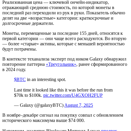
Реализованная цена — ключевой ончейн-индикатор,
отражающий среднюю стоимость, по которой монеты в
последний раз переходили из рук в руки. Показатель обычно
делят на две «возрастные» категории: краткосрочные и
долгосрочные держатели.
Монеты, перемещенные за последние 155 дней, относятся к
первой категории — они чаще всего расходуются. Во вторую
— более «старые» активы, которые с меньшей вероятностью
будут потрачены.
В контексте теханализа эксперт под ником Galaxy обнаружил
повторение паттерна
«Треугольник»
, ранее сформированного
в 2024 году.
$BTC
in an interesting spot.
Last time it looked like this it was before the run from
$70k to $100k.
pic.twitter.com/U4GXOH2FUP
— Galaxy (@galaxyBTC)
August 7, 2025
В ноябре–декабре сигнал на покупку совпал с обновлением
исторического максимума выше $74 000.
Напомним, аналитик Blockware Митчелл Аскью
предрек