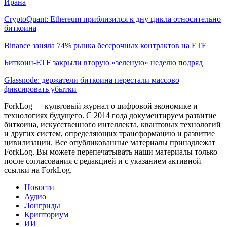
Ирана
CryptoQuant: Ethereum приблизился к дну цикла относительно
биткоина
Binance заняла 74% рынка бессрочных контрактов на ETF
Биткоин-ETF закрыли вторую «зеленую» неделю подряд
Glassnode: держатели биткоина перестали массово
фиксировать убытки
ForkLog — культовый журнал о цифровой экономике и
технологиях будущего. С 2014 года документируем развитие
биткоина, искусственного интеллекта, квантовых технологий
и других систем, определяющих трансформацию и развитие
цивилизации.
Все опубликованные материалы принадлежат
ForkLog. Вы можете перепечатывать наши материалы только
после согласования с редакцией и с указанием активной
ссылки на ForkLog.
Новости
Аудио
Лонгриды
Крипториум
ИИ