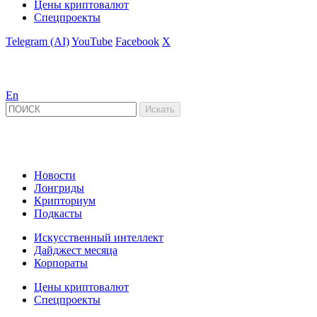
Цены криптовалют
Спецпроекты
Telegram (AI)
YouTube
Facebook
X
En
Новости
Лонгриды
Крипториум
Подкасты
Искусственный интеллект
Дайджест месяца
Корпораты
Цены криптовалют
Спецпроекты