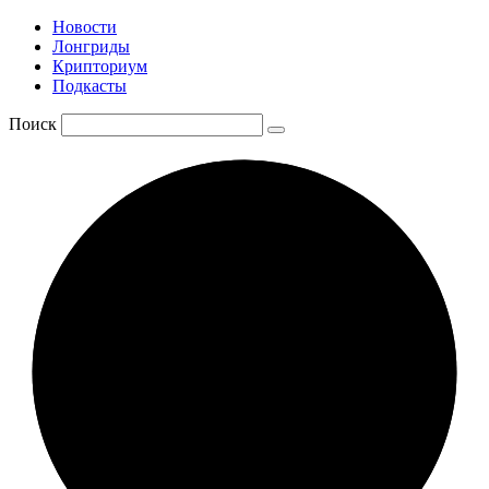
Новости
Лонгриды
Крипториум
Подкасты
Поиск