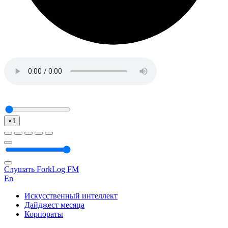
×1
Слушать ForkLog FM
En
Искусственный интеллект
Дайджест месяца
Корпораты