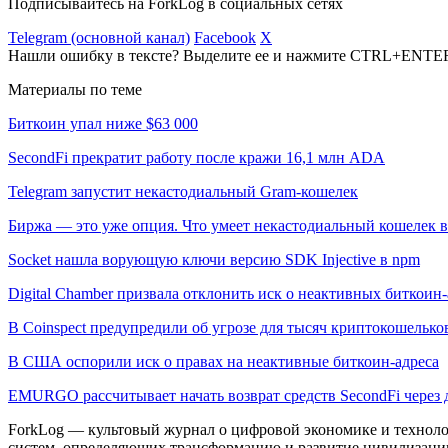
Подписывайтесь на ForkLog в социальных сетях
Telegram (основной канал)
Facebook
X
Нашли ошибку в тексте? Выделите ее и нажмите CTRL+ENTE
Материалы по теме
Биткоин упал ниже $63 000
SecondFi прекратит работу после кражи 16,1 млн ADA
Telegram запустит некастодиальный Gram-кошелек
Биржа — это уже опция. Что умеет некастодиальный кошелек в
Socket нашла ворующую ключи версию SDK Injective в npm
Digital Chamber призвала отклонить иск о неактивных биткоин-
В Coinspect предупредили об угрозе для тысяч криптокошелько
В США оспорили иск о правах на неактивные биткоин-адреса
EMURGO рассчитывает начать возврат средств SecondFi через 
ForkLog — культовый журнал о цифровой экономике и технолог
систем, определяющих трансформацию и развитие цивилизаци