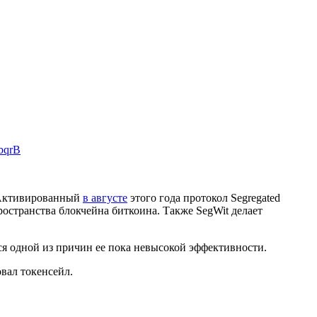
fbqrB
. Активированный
в августе
этого года протокол Segregated
остранства блокчейна биткоина. Также SegWit делает
ся одной из причин ее пока невысокой эффективности.
овал токенсейл.