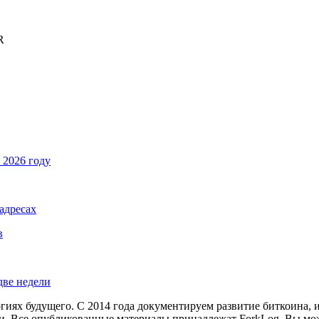
R
 2026 году
адресах
в
две недели
иях будущего. С 2014 года документируем развитие биткоина, 
и.
Все опубликованные материалы принадлежат ForkLog. Вы мож