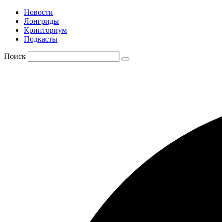
Новости
Лонгриды
Крипториум
Подкасты
Поиск