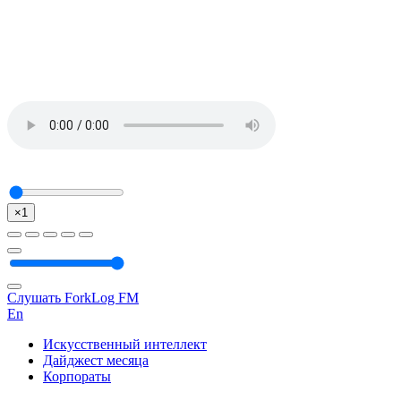
×1
Слушать ForkLog FM
En
Искусственный интеллект
Дайджест месяца
Корпораты