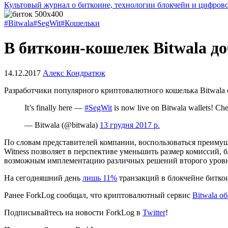
Культовый журнал о биткоине, технологии блокчейн и цифров
#Bitwala
#SegWit
#Кошельки
В биткоин-кошелек Bitwala д
14.12.2017
Алекс Кондратюк
Разработчики популярного криптовалютного кошелька Bitwala с
It’s finally here —
#SegWit
is now live on Bitwala wallets! Ch
— Bitwala (@bitwala)
13 грудня 2017 р.
По словам представителей компании, воспользоваться преимущ
Witness позволяет в перспективе уменьшить размер комиссий, 
возможным имплементацию различных решений второго уровн
На сегодняшний день
лишь 11%
транзакций в блокчейне биткои
Ранее ForkLog сообщал, что криптовалютный сервис
Bitwala о
Подписывайтесь на новости ForkLog в
Twitter
!