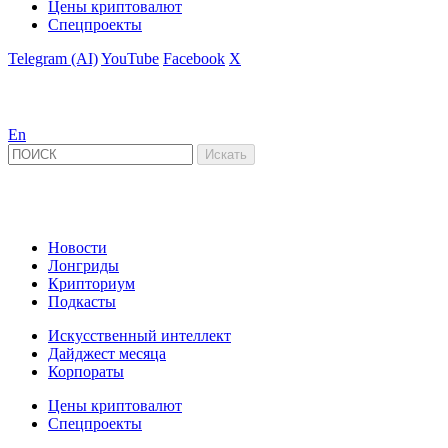
Цены криптовалют
Спецпроекты
Telegram (AI)
YouTube
Facebook
X
En
Новости
Лонгриды
Крипториум
Подкасты
Искусственный интеллект
Дайджест месяца
Корпораты
Цены криптовалют
Спецпроекты