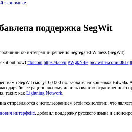
ой экономике.
обавлена поддержка SegWit
ообщили об интеграции решения Segregated Witness (SegWit).
eck it out now!
#bitcoin
https://t.co/ujPWgkN4ie
pic.twitter.com/I08Tq
ествами SegWit смогут 60 000 пользователей кошелька Bitwala
благодаря более рациональному использованию ограниченного пр
я, таких как
Lightning Network
.
на отправляются с использованием этой технологии, что являет
бновил интерфейс
, добавил поддержку русского языка и анонсир