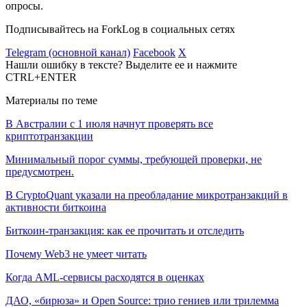
опросы.
Подписывайтесь на ForkLog в социальных сетях
Telegram (основной канал)
Facebook
X
Нашли ошибку в тексте? Выделите ее и нажмите
CTRL+ENTER
Материалы по теме
В Австралии с 1 июля начнут проверять все
криптотранзакции
Минимальный порог суммы, требующей проверки, не
предусмотрен.
В CryptoQuant указали на преобладание микротранзакций в
активности биткоина
Биткоин-транзакция: как ее прочитать и отследить
Почему Web3 не умеет читать
Когда AML-сервисы расходятся в оценках
ДАО, «бирюза» и Open Source: трио гениев или трилемма