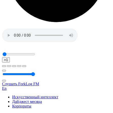
×1
Слушать ForkLog FM
En
Искусственный интеллект
Дайджест месяца
Корпораты