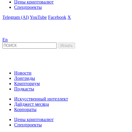
Цены криптовалют
Спецпроекты
Telegram (AI)
YouTube
Facebook
X
En
Новости
Лонгриды
Крипториум
Подкасты
Искусственный интеллект
Дайджест месяца
Корпораты
Цены криптовалют
Спецпроекты