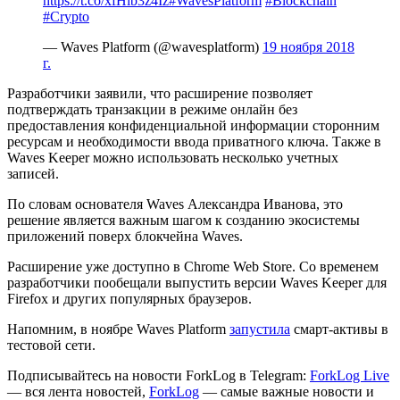
https://t.co/xfHlb3z4Iz
#WavesPlatform
#Blockchain
#Crypto
— Waves Platform (@wavesplatform)
19 ноября 2018
г.
Разработчики заявили, что расширение позволяет
подтверждать транзакции в режиме онлайн без
предоставления конфиденциальной информации сторонним
ресурсам и необходимости ввода приватного ключа. Также в
Waves Keeper можно использовать несколько учетных
записей.
По словам основателя Waves Александра Иванова, это
решение является важным шагом к созданию экосистемы
приложений поверх блокчейна Waves.
Расширение уже доступно в Chrome Web Store. Со временем
разработчики пообещали выпустить версии Waves Keeper для
Firefox и других популярных браузеров.
Напомним, в ноябре Waves Platform
запустила
смарт-активы в
тестовой сети.
Подписывайтесь на новости ForkLog в Telegram:
ForkLog Live
— вся лента новостей,
ForkLog
— самые важные новости и