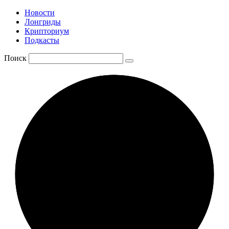
Новости
Лонгриды
Крипториум
Подкасты
Поиск