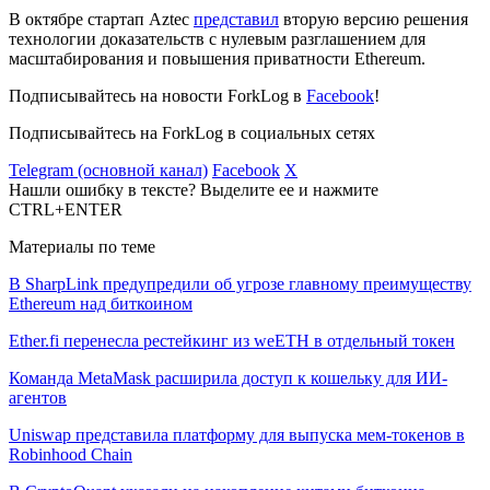
В октябре стартап Aztec
представил
вторую версию решения
технологии доказательств с нулевым разглашением для
масштабирования и повышения приватности Ethereum.
Подписывайтесь на новости ForkLog в
Facebook
!
Подписывайтесь на ForkLog в социальных сетях
Telegram (основной канал)
Facebook
X
Нашли ошибку в тексте? Выделите ее и нажмите
CTRL+ENTER
Материалы по теме
В SharpLink предупредили об угрозе главному преимуществу
Ethereum над биткоином
Ether.fi перенесла рестейкинг из weETH в отдельный токен
Команда MetaMask расширила доступ к кошельку для ИИ-
агентов
Uniswap представила платформу для выпуска мем-токенов в
Robinhood Chain