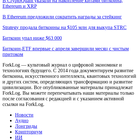
В CryptoQuant указали на накопление китами биткоина,
Ethereum и XRP
В Ethereum предложили сократить награды за стейкинг
Strategy продала биткоины на $105 млн для выкупа STRC
Биткоин упал ниже $63 000
Биткоин-ETF впервые с апреля завершили месяц с чистым
притоком
ForkLog — культовый журнал о цифровой экономике и
технологиях будущего. С 2014 года документируем развитие
биткоина, искусственного интеллекта, квантовых технологий
и других систем, определяющих трансформацию и развитие
цивилизации.
Все опубликованные материалы принадлежат
ForkLog. Вы можете перепечатывать наши материалы только
после согласования с редакцией и с указанием активной
ссылки на ForkLog.
Новости
Аудио
Лонгриды
Крипториум
ИИ