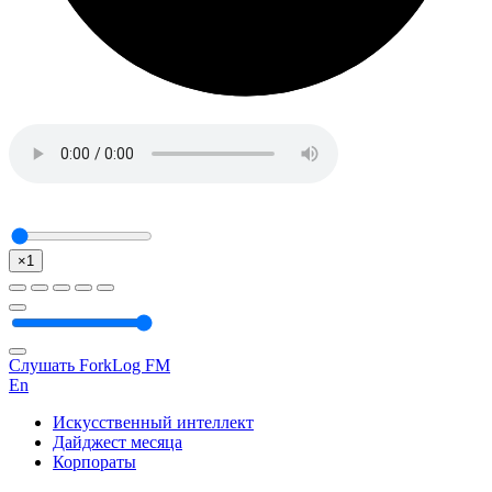
×1
Слушать ForkLog FM
En
Искусственный интеллект
Дайджест месяца
Корпораты