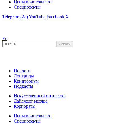
Цены криптовалют
Спецпроекты
Telegram (AI)
YouTube
Facebook
X
En
Новости
Лонгриды
Крипториум
Подкасты
Искусственный интеллект
Дайджест месяца
Корпораты
Цены криптовалют
Спецпроекты