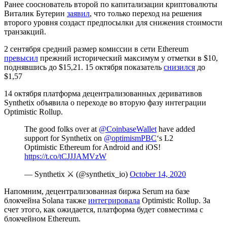
Ранее сооснователь второй по капитализации криптовалюты
Виталик Бутерин
заявил
, что только переход на решения
второго уровня создаст предпосылки для снижения стоимости
транзакций.
2 сентября средний размер комиссии в сети Ethereum
превысил
прежний исторический максимум у отметки в $10,
поднявшись до $15,21. 15 октября показатель
снизился
до
$1,57
14 октября платформа децентрализованных деривативов
Synthetix объявила о переходе во вторую фазу интеграции
Optimistic Rollup.
The good folks over at
@CoinbaseWallet
have added
support for Synthetix on
@optimismPBC
‘s L2
Optimistic Ethereum for Android and iOS!
https://t.co/tCJJJAMVzW
— Synthetix ⚔️ (@synthetix_io)
October 14, 2020
Напомним, децентрализованная биржа Serum на базе
блокчейна Solana также
интегрировала
Optimistic Rollup. За
счет этого, как ожидается, платформа будет совместима с
блокчейном Ethereum.