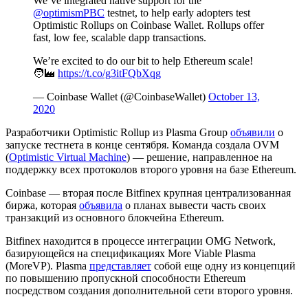
We’ve integrated native support for the
@optimismPBC
testnet, to help early adopters test
Optimistic Rollups on Coinbase Wallet. Rollups offer
fast, low fee, scalable dapp transactions.
We’re excited to do our bit to help Ethereum scale!
🧑‍🏭
https://t.co/g3itFQbXqg
— Coinbase Wallet (@CoinbaseWallet)
October 13,
2020
Разработчики Optimistic Rollup из Plasma Group
объявили
о
запуске тестнета в конце сентября. Команда создала OVM
(
Optimistic Virtual Machine
) — решение, направленное на
поддержку всех протоколов второго уровня на базе Ethereum.
Coinbase — вторая после Bitfinex крупная централизованная
биржа, которая
объявила
о планах вывести часть своих
транзакций из основного блокчейна Ethereum.
Bitfinex находится в процессе интеграции OMG Network,
базирующейся на спецификациях More Viable Plasma
(MoreVP). Plasma
представляет
собой еще одну из концепций
по повышению пропускной способности Ethereum
посредством создания дополнительной сети второго уровня.