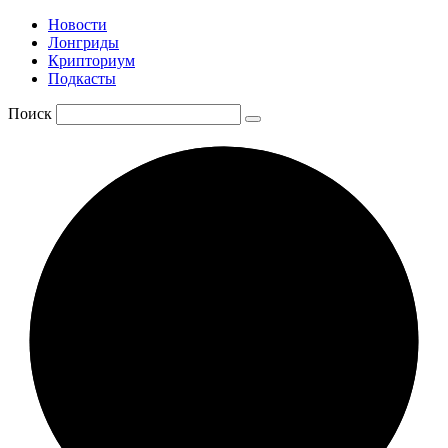
Новости
Лонгриды
Крипториум
Подкасты
Поиск