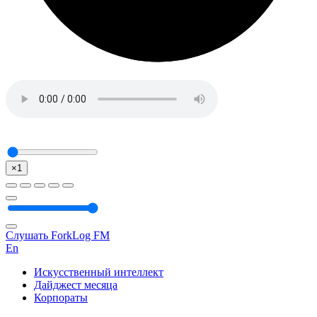
×1
Слушать ForkLog FM
En
Искусственный интеллект
Дайджест месяца
Корпораты