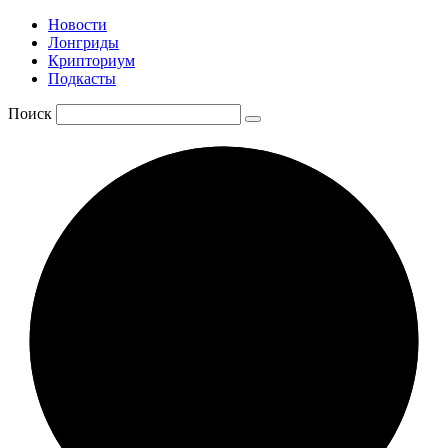
Новости
Лонгриды
Крипториум
Подкасты
Поиск