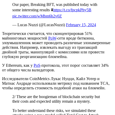
Our paper, Breaking BFT, was published today with
some interesting results ⬇️
https://t.co/fpcpkPhy5B
pic.twitter.com/wMbm6b2v0Z
— Lucas Nuzzi (@LucasNuzzi)
February 15, 2024
Теоретически считается, что сконцентрировав 51%
майнинговых мощностей
PoW
-сети вроде биткоина,
злоумышленник может проводить различные злонамеренные
действия. Например, извлекать выгоду из транзакций
двойной траты, манипуляций с комиссиями или провести
глубокую реорганизацию блокчейна.
У Ethereum, как у
PoS
-протокола, этот порог составляет 34%
от общего числа валидаторов.
Исследователи CoinMetrics Лукас Нуцци, Кайл Уотер и
Матиас Андраде использовали метрику под названием
TCA
,
чтобы определить стоимость подобной атаки на блокчейн.
2/ These are the boogieman of blockchain security but
their costs and expected utility remain a mystery.
To better understand these risks, we simulated these