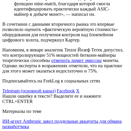
функцию mine-match, благодаря которой смогла
идентифицировать практически каждый ASIC-
майнер в добыче монет», — написал он.
В сочетании с данными вторичного рынка это впервые
позволило оценить «фактическую вероятную стоимость»
оборудования для получения контроля над блокчейном
цифрового золота, подчеркнул Картер.
Напомним, в январе аналитик Trezor Йозеф Тетек допустил,
что контролирующие 51% мощностей биткоин-майнеры
теоретически способны
отменить лимит эмиссии
монеты.
Однако эксперты в возражениях отметили, что на практике
для этого может оказаться недостаточно и 75%.
Подписывайтесь на ForkLog в социальных сетях
Telegram (основной канал)
Facebook
X
Нашли ошибку в тексте? Выделите ее и нажмите
CTRL+ENTER
Материалы по теме
ИИ-агент Anthropic завел поддельные аккаунты для обмана
разработчика