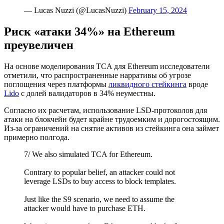
— Lucas Nuzzi (@LucasNuzzi)
February 15, 2024
Риск «атаки 34%» на Ethereum
преувеличен
На основе моделирования TCA для Ethereum исследователи
отметили, что распространенные нарративы об угрозе
поглощения через платформы
ликвидного стейкинга
вроде
Lido
с долей валидаторов в 34% неуместны.
Согласно их расчетам, использование LSD-протоколов для
атаки на блокчейн будет крайне трудоемким и дорогостоящим.
Из-за ограничений на снятие активов из стейкинга она займет
примерно полгода.
7/ We also simulated TCA for Ethereum.
Contrary to popular belief, an attacker could not
leverage LSDs to buy access to block templates.
Just like the S9 scenario, we need to assume the
attacker would have to purchase ETH.