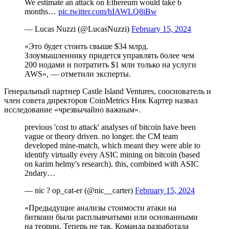
We estimate an attack on Ethereum would take 6
months…
pic.twitter.com/hIAWLQ8iBw
— Lucas Nuzzi (@LucasNuzzi)
February 15, 2024
«Это будет стоить свыше $34 млрд.
Злоумышленнику придется управлять более чем
200 нодами и потратить $1 млн только на услуги
AWS
», — отметили эксперты.
Генеральный партнер Castle Island Ventures, сооснователь и
член совета директоров CoinMetrics Ник Картер назвал
исследование «чрезвычайно важным».
previous 'cost to attack' analyses of bitcoin have been
vague or theory driven. no longer. the CM team
developed mine-match, which meant they were able to
identify virtually every ASIC mining on bitcoin (based
on karim helmy's research). this, combined with ASIC
2ndary…
— nic ? op_cat-er (@nic__carter)
February 15, 2024
«Предыдущие анализы стоимости атаки на
биткоин были расплывчатыми или основанными
на теории. Теперь не так. Команда разработала