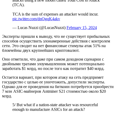
attacks using a new model called Total Cost to Attack
(TCA).
TCA is the sum of expenses an attacker would incur.
pic.twitter.com/dnQgqK4akv
— Lucas Nuzzi (@LucasNuzzi)
February 15, 2024
Эксперты пришли к выводу, что не существует прибыльных
способов осуществить злонамеренные действия с контролем
сети. Это сводит на нет финансовые стимулы атак 51% на
блокчейны двух крупнейших криптовалют.
Они отметили, что даже при самом доходном сценарии с
двойными тратами злоумышленник может потенциально
заработать $1 млрд, но после того как потратит $40 млрд.
Остается вариант, при котором атаку на сеть предпримет
государство с целью ее уничтожить, допустили эксперты.
Однако для ее проведения на биткоин потребуется приобрести
7 млн ASIC-майнеров Antminer S21 стоимостью около $20
млрд.
5/ But what if a nation-state attacker was resourceful
enough to manufacture ASICs for an attack?