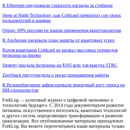
В Ethereum предложили сократить награды за стейкинг
Sleep at Night Technology: как Coldcard превратил сон своих
пользователей в кошмар
Опрос: 69% россиян не нашли применения криптовалютам
В Anchorage раскрыли план защиты от квантовых угроз
Взлом кошельков Coldcard не вызвал массовых переводов
биткоина на биржи
Strategy продала биткоины на $105 млн для выкупа STRC
ZeroStack предупредила о риске прекращения работы
В Великобритании зафиксировали рекордный рост спроса на
ИИ-специалистов
ForkLog — культовый журнал о цифровой экономике и
технологиях будущего. С 2014 года документируем развитие
биткоина, искусственного интеллекта, квантовых технологий
и других систем, определяющих трансформацию и развитие
цивилизации.
Все опубликованные материалы принадлежат
ForkLog. Вы можете перепечатывать наши материалы только