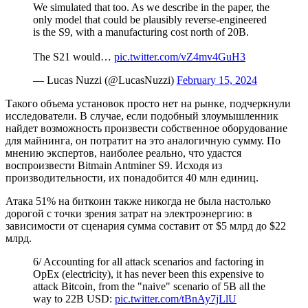
We simulated that too. As we describe in the paper, the
only model that could be plausibly reverse-engineered
is the S9, with a manufacturing cost north of 20B.
The S21 would…
pic.twitter.com/vZ4mv4GuH3
— Lucas Nuzzi (@LucasNuzzi)
February 15, 2024
Такого объема установок просто нет на рынке, подчеркнули
исследователи. В случае, если подобный злоумышленник
найдет возможность произвести собственное оборудование
для майнинга, он потратит на это аналогичную сумму. По
мнению экспертов, наиболее реально, что удастся
воспроизвести Bitmain Antminer S9. Исходя из
производительности, их понадобится 40 млн единиц.
Атака 51% на биткоин также никогда не была настолько
дорогой с точки зрения затрат на электроэнергию: в
зависимости от сценария сумма составит от $5 млрд до $22
млрд.
6/ Accounting for all attack scenarios and factoring in
OpEx (electricity), it has never been this expensive to
attack Bitcoin, from the "naive" scenario of 5B all the
way to 22B USD:
pic.twitter.com/tBnAy7jLlU