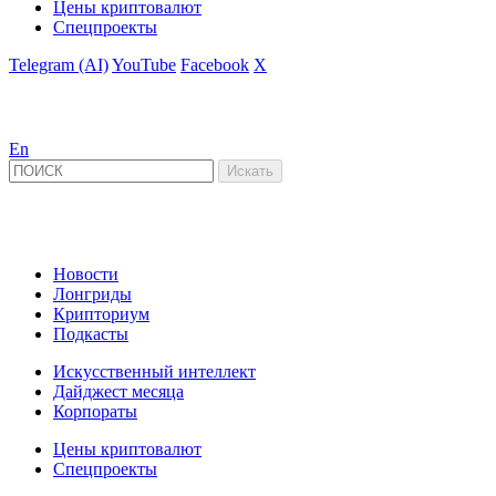
Цены криптовалют
Спецпроекты
Telegram (AI)
YouTube
Facebook
X
En
Новости
Лонгриды
Крипториум
Подкасты
Искусственный интеллект
Дайджест месяца
Корпораты
Цены криптовалют
Спецпроекты