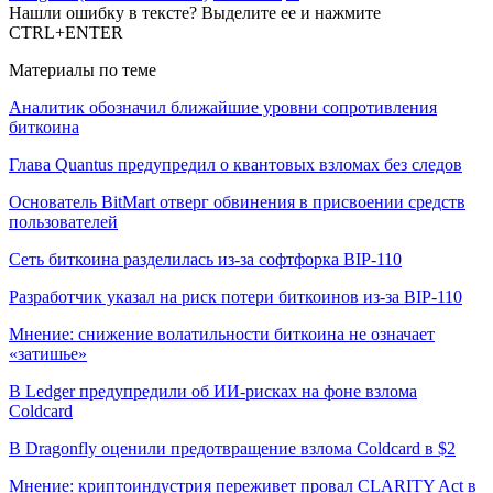
Нашли ошибку в тексте? Выделите ее и нажмите
CTRL+ENTER
Материалы по теме
Аналитик обозначил ближайшие уровни сопротивления
биткоина
Глава Quantus предупредил о квантовых взломах без следов
Основатель BitMart отверг обвинения в присвоении средств
пользователей
Сеть биткоина разделилась из-за софтфорка BIP-110
Разработчик указал на риск потери биткоинов из-за BIP-110
Мнение: снижение волатильности биткоина не означает
«затишье»
В Ledger предупредили об ИИ-рисках на фоне взлома
Coldcard
В Dragonfly оценили предотвращение взлома Coldcard в $2
Мнение: криптоиндустрия переживет провал CLARITY Act в