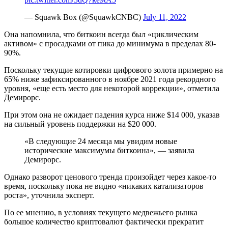
— Squawk Box (@SquawkCNBC)
July 11, 2022
Она напомнила, что биткоин всегда был «циклическим
активом» с просадками от пика до минимума в пределах 80-
90%.
Поскольку текущие котировки цифрового золота примерно на
65% ниже зафиксированного в ноябре 2021 года рекордного
уровня, «еще есть место для некоторой коррекции», отметила
Демирорс.
При этом она не ожидает падения курса ниже $14 000, указав
на сильный уровень поддержки на $20 000.
«В следующие 24 месяца мы увидим новые
исторические максимумы биткоина», — заявила
Демирорс.
Однако разворот ценового тренда произойдет через какое-то
время, поскольку пока не видно «никаких катализаторов
роста», уточнила эксперт.
По ее мнению, в условиях текущего медвежьего рынка
большое количество криптовалют фактически прекратит