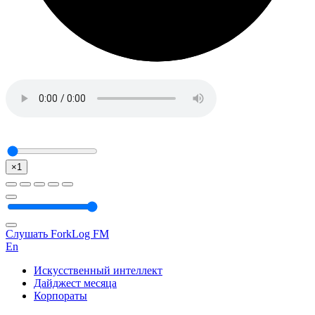
×1
Слушать ForkLog FM
En
Искусственный интеллект
Дайджест месяца
Корпораты