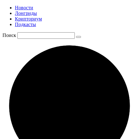
Новости
Лонгриды
Крипториум
Подкасты
Поиск