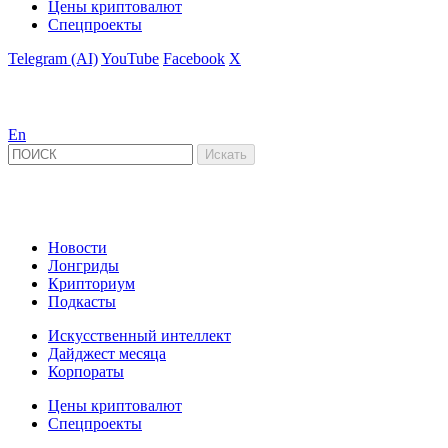
Цены криптовалют
Спецпроекты
Telegram (AI)
YouTube
Facebook
X
En
Новости
Лонгриды
Крипториум
Подкасты
Искусственный интеллект
Дайджест месяца
Корпораты
Цены криптовалют
Спецпроекты