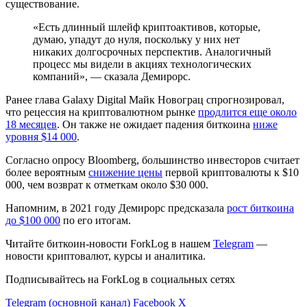
существование.
«Есть длинный шлейф криптоактивов, которые,
думаю, упадут до нуля, поскольку у них нет
никаких долгосрочных перспектив. Аналогичный
процесс мы видели в акциях технологических
компаний», — сказала Демирорс.
Ранее глава Galaxy Digital Майк Новограц спрогнозировал,
что рецессия на криптовалютном рынке
продлится еще около
18 месяцев
. Он также не ожидает падения биткоина
ниже
уровня $14 000
.
Согласно опросу Bloomberg, большинство инвесторов считает
более вероятным
снижение цены
первой криптовалюты к $10
000, чем возврат к отметкам около $30 000.
Напомним, в 2021 году Демирорс предсказала
рост биткоина
до $100 000
по его итогам.
Читайте биткоин-новости ForkLog в нашем
Telegram
—
новости криптовалют, курсы и аналитика.
Подписывайтесь на ForkLog в социальных сетях
Telegram (основной канал)
Facebook
X