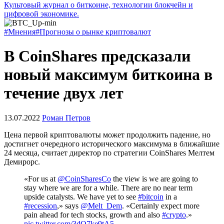
Культовый журнал о биткоине, технологии блокчейн и
цифровой экономике.
#Мнения
#Прогнозы о рынке криптовалют
В CoinShares предсказали
новый максимум биткоина в
течение двух лет
13.07.2022
Роман Петров
Цена первой криптовалюты может продолжить падение, но
достигнет очередного исторического максимума в ближайшие
24 месяца, считает директор по стратегии CoinShares Мелтем
Демирорс.
«For us at
@CoinSharesCo
the view is we are going to
stay where we are for a while. There are no near term
upside catalysts. We have yet to see
#bitcoin
in a
#recession
,» says
@Melt_Dem
. «Certainly expect more
pain ahead for tech stocks, growth and also
#crypto
.»
pic.twitter.com/3dQ7ke9tA5