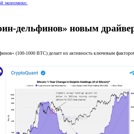
ой экономике.
оин-дельфинов» новым драйве
финов» (100-1000 BTC) делает их активность ключевым факторо