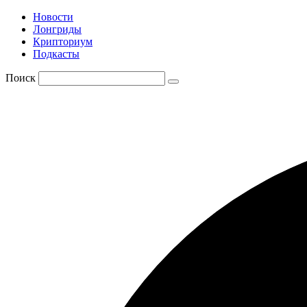
Новости
Лонгриды
Крипториум
Подкасты
Поиск