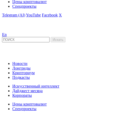
Цены криптовалют
Спецпроекты
Telegram (AI)
YouTube
Facebook
X
En
Новости
Лонгриды
Крипториум
Подкасты
Искусственный интеллект
Дайджест месяца
Корпораты
Цены криптовалют
Спецпроекты