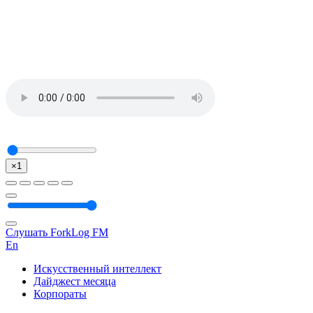
×1
Слушать ForkLog FM
En
Искусственный интеллект
Дайджест месяца
Корпораты