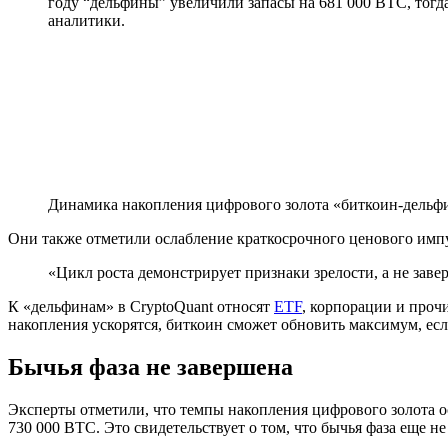
году “дельфины” увеличили запасы на 681 000 BTC, тогд
аналитики.
Динамика накопления цифрового золота «биткоин-дельф
Они также отметили ослабление краткосрочного ценового импу
«Цикл роста демонстрирует признаки зрелости, а не заве
К «дельфинам» в CryptoQuant относят
ETF
, корпорации и проч
накопления ускорятся, биткоин сможет обновить максимум, есл
Бычья фаза не завершена
Эксперты отметили, что темпы накопления цифрового золота 
730 000 BTC. Это свидетельствует о том, что бычья фаза еще н