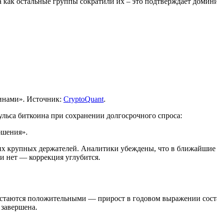
а как остальные группы сократили их – это подтверждает доми
инами». Источник:
CryptoQuant
.
льса биткоина при сохранении долгосрочного спроса:
ршения».
их крупных держателей. Аналитики убеждены, что в ближайшие 
и нет — коррекция углубится.
остаются положительными — прирост в годовом выражении соста
е завершена.