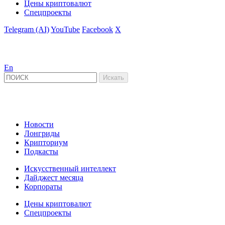
Цены криптовалют
Спецпроекты
Telegram (AI)
YouTube
Facebook
X
En
Новости
Лонгриды
Крипториум
Подкасты
Искусственный интеллект
Дайджест месяца
Корпораты
Цены криптовалют
Спецпроекты