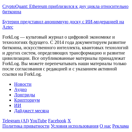
CryptoQuant: Ethereum приблизился к дну цикла относительно
биткоина
Бутерин представил анонимную доску с ИИ-модерацией на
Aztec
ForkLog — культовый журнал о цифровой экономике и
технологиях будущего. С 2014 года документируем развитие
биткоина, искусственного интеллекта, квантовых технологий
и других систем, определяющих трансформацию и развитие
цивилизации.
Все опубликованные материалы принадлежат
ForkLog. Вы можете перепечатывать наши материалы только
после согласования с редакцией и с указанием активной
ссылки на ForkLog.
Новости
Аудио
Лонгриды
Крипториум
ИИ
Дайджест месяца
Telegram (AI)
YouTube
Facebook
X
Политика приватности
Условия использования
О нас
Реклама