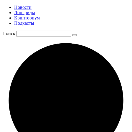
Новости
Лонгриды
Крипториум
Подкасты
Поиск