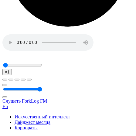
×1
Слушать ForkLog FM
En
Искусственный интеллект
Дайджест месяца
Корпораты