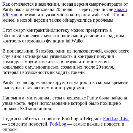
Как отмечается в заявлении, новая версия смарт-контракта от
Parity была опубликована 20 июля — через день после
кражи
$30 млн
в результате уязвимости контракта wallet.sol. Тем не
менее, в новой версии также обнаружились проблемы.
Этот смарт-контракт/библиотеку можно превратить в
обычный кошелек с мультиподписью и установить над ним
контроль с помощью функции initWallet.
В понедельник, 6 ноября, один из пользователей, скорее всего,
случайно активировал уязвимость и контракт получил
команду самоуничтожиться, в результате множество
кошельков с мульподписью, созданных после 20 июля,
потеряли возможность выводить токены.
Parity Technologies анализирует ситуацию и в скором времени
выступит с заявлением и инструкциями.
Напомним, минувшим летом в кошельке Parity была найдена
уязвимость, через использование которой было похищено
порядка $30 миллионов.
Подписывайтесь на новости ForkLog в Telegram:
ForkLog Live
— вся лента новостей,
ForkLog
— самые важные новости и
опросы.