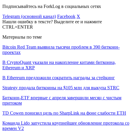
Подписывайтесь на ForkLog в социальных сетях
Telegram (основной канал)
Facebook
X
Нашли ошибку в тексте? Выделите ее и нажмите
CTRL+ENTER
Материалы по теме
Bitcoin Red Team выявила тысячи проблем в 390 биткоин-
проектах
В CryptoQuant указали на накопление китами биткоина,
Ethereum и XRP
В Ethereum предложили сократить награды за стейкинг
Strategy продала биткоины на $105 млн для выкупа STRC
Биткоин-ETF впервые с апреля завершили месяц с чистым
притоком
TD Cowen понизил цель по SharpLink на фоне слабости ETH
Команда Lido запустила крупнейшее обновление протокола со
времен V2