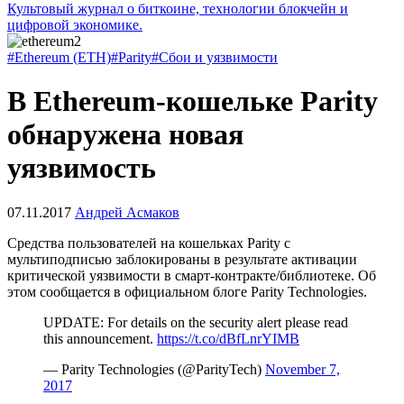
Культовый журнал о биткоине, технологии блокчейн и
цифровой экономике.
#Ethereum (ETH)
#Parity
#Сбои и уязвимости
В Ethereum-кошельке Parity
обнаружена новая
уязвимость
07.11.2017
Андрей Асмаков
Средства пользователей на кошельках Parity с
мультиподписью заблокированы в результате активации
критической уязвимости в смарт-контракте/библиотеке. Об
этом сообщается в официальном блоге Parity Technologies.
UPDATE: For details on the security alert please read
this announcement.
https://t.co/dBfLnrYIMB
— Parity Technologies (@ParityTech)
November 7,
2017