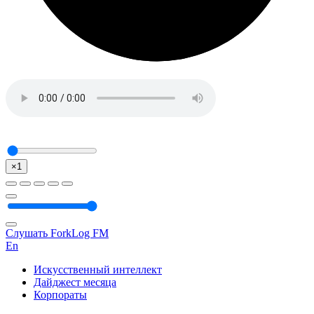
×1
Слушать ForkLog FM
En
Искусственный интеллект
Дайджест месяца
Корпораты