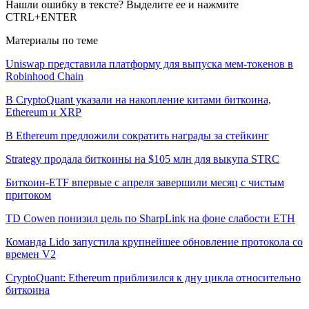
Нашли ошибку в тексте? Выделите ее и нажмите
CTRL+ENTER
Материалы по теме
Uniswap представила платформу для выпуска мем-токенов в
Robinhood Chain
В CryptoQuant указали на накопление китами биткоина,
Ethereum и XRP
В Ethereum предложили сократить награды за стейкинг
Strategy продала биткоины на $105 млн для выкупа STRC
Биткоин-ETF впервые с апреля завершили месяц с чистым
притоком
TD Cowen понизил цель по SharpLink на фоне слабости ETH
Команда Lido запустила крупнейшее обновление протокола со
времен V2
CryptoQuant: Ethereum приблизился к дну цикла относительно
биткоина