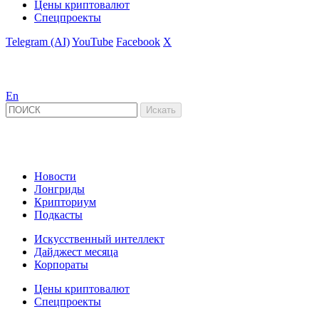
Цены криптовалют
Спецпроекты
Telegram (AI)
YouTube
Facebook
X
En
Новости
Лонгриды
Крипториум
Подкасты
Искусственный интеллект
Дайджест месяца
Корпораты
Цены криптовалют
Спецпроекты