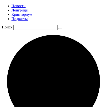
Новости
Лонгриды
Крипториум
Подкасты
Поиск