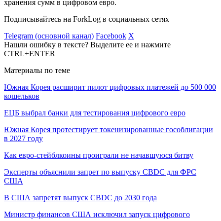
хранения сумм в цифровом евро.
Подписывайтесь на ForkLog в социальных сетях
Telegram (основной канал)
Facebook
X
Нашли ошибку в тексте? Выделите ее и нажмите
CTRL+ENTER
Материалы по теме
Южная Корея расширит пилот цифровых платежей до 500 000
кошельков
ЕЦБ выбрал банки для тестирования цифрового евро
Южная Корея протестирует токенизированные гособлигации
в 2027 году
Как евро-стейблкоины проиграли не начавшуюся битву
Эксперты объяснили запрет по выпуску CBDC для ФРС
США
В США запретят выпуск CBDC до 2030 года
Министр финансов США исключил запуск цифрового