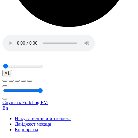
×1
Слушать ForkLog FM
En
Искусственный интеллект
Дайджест месяца
Корпораты