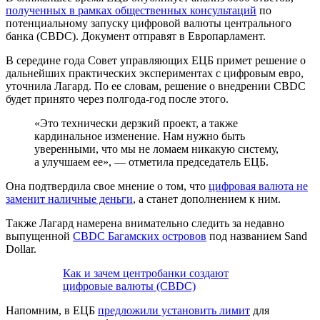
полученных в рамках общественных консультаций
по
потенциальному запуску цифровой валюты центрального
банка (CBDC). Документ отправят в Европарламент.
В середине года Совет управляющих ЕЦБ примет решение о
дальнейших практических экспериментах с цифровым евро,
уточнила Лагард. По ее словам, решение о внедрении CBDC
будет принято через полгода-год после этого.
«Это технически дерзкий проект, а также
кардинальное изменение. Нам нужно быть
уверенными, что мы не ломаем никакую систему,
а улучшаем ее», — отметила председатель ЕЦБ.
Она подтвердила свое мнение о том, что
цифровая валюта не
заменит наличные деньги
, а станет дополнением к ним.
Также Лагард намерена внимательно следить за недавно
выпущенной
CBDC Багамских островов
под названием Sand
Dollar.
Как и зачем центробанки создают
цифровые валюты (CBDC)
Напомним, в ЕЦБ
предложили установить лимит
для