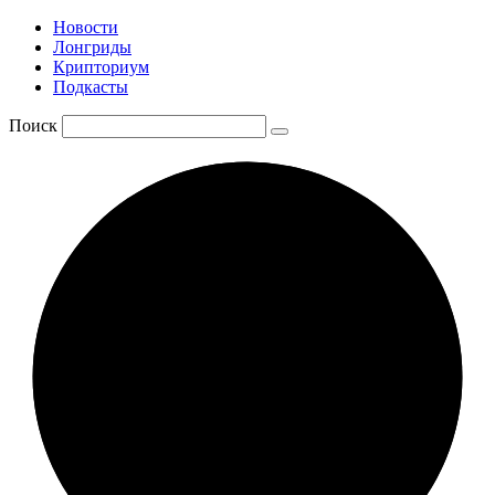
Новости
Лонгриды
Крипториум
Подкасты
Поиск