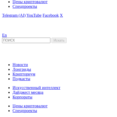
Цены криптовалют
Спецпроекты
Telegram (AI)
YouTube
Facebook
X
En
Новости
Лонгриды
Крипториум
Подкасты
Искусственный интеллект
Дайджест месяца
Корпораты
Цены криптовалют
Спецпроекты