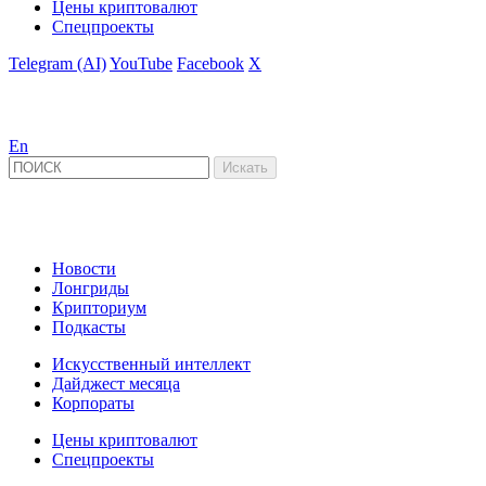
Цены криптовалют
Спецпроекты
Telegram (AI)
YouTube
Facebook
X
En
Новости
Лонгриды
Крипториум
Подкасты
Искусственный интеллект
Дайджест месяца
Корпораты
Цены криптовалют
Спецпроекты