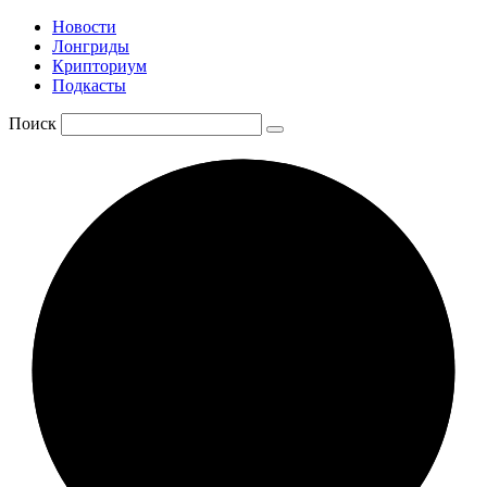
Новости
Лонгриды
Крипториум
Подкасты
Поиск