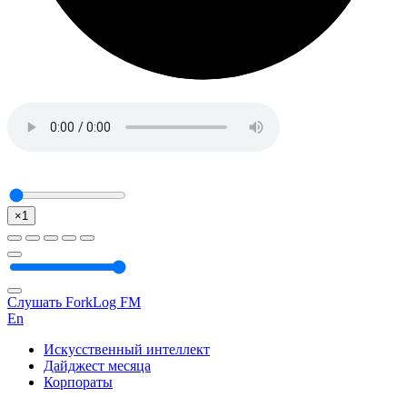
×1
Слушать ForkLog FM
En
Искусственный интеллект
Дайджест месяца
Корпораты