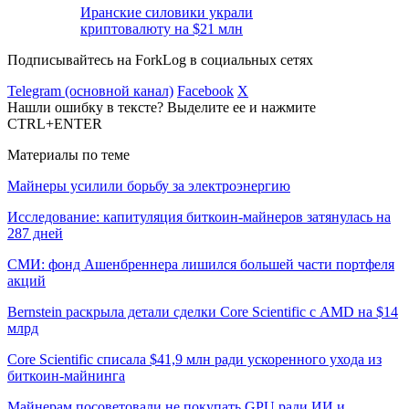
Иранские силовики украли
криптовалюту на $21 млн
Подписывайтесь на ForkLog в социальных сетях
Telegram (основной канал)
Facebook
X
Нашли ошибку в тексте? Выделите ее и нажмите
CTRL+ENTER
Материалы по теме
Майнеры усилили борьбу за электроэнергию
Исследование: капитуляция биткоин-майнеров затянулась на
287 дней
СМИ: фонд Ашенбреннера лишился большей части портфеля
акций
Bernstein раскрыла детали сделки Core Scientific с AMD на $14
млрд
Core Scientific списала $41,9 млн ради ускоренного ухода из
биткоин-майнинга
Майнерам посоветовали не покупать GPU ради ИИ и