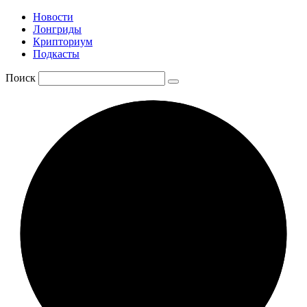
Новости
Лонгриды
Крипториум
Подкасты
Поиск