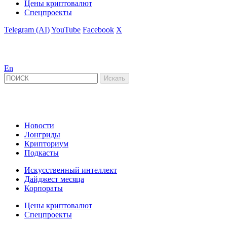
Цены криптовалют
Спецпроекты
Telegram (AI)
YouTube
Facebook
X
En
Новости
Лонгриды
Крипториум
Подкасты
Искусственный интеллект
Дайджест месяца
Корпораты
Цены криптовалют
Спецпроекты