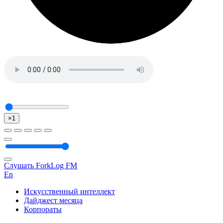
×1
Слушать ForkLog FM
En
Искусственный интеллект
Дайджест месяца
Корпораты