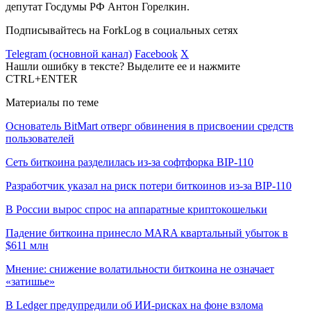
депутат Госдумы РФ Антон Горелкин.
Подписывайтесь на ForkLog в социальных сетях
Telegram (основной канал)
Facebook
X
Нашли ошибку в тексте? Выделите ее и нажмите
CTRL+ENTER
Материалы по теме
Основатель BitMart отверг обвинения в присвоении средств
пользователей
Сеть биткоина разделилась из-за софтфорка BIP-110
Разработчик указал на риск потери биткоинов из-за BIP-110
В России вырос спрос на аппаратные криптокошельки
Падение биткоина принесло MARA квартальный убыток в
$611 млн
Мнение: снижение волатильности биткоина не означает
«затишье»
В Ledger предупредили об ИИ-рисках на фоне взлома