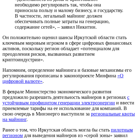
необходимо регулировать так, чтобы она
приносила пользу и малому бизнесу, и государству.
В частности, легальный майнинг должен
обеспечивать полные затраты на генерацию,
содержание сетей», – заявил Никитин.
Он положительно оценил шансы Иркутской области стать
ключевым мировым игроком в сфере цифровых финансовых
активов, поскольку регион обладает «потенциалом для
преодоления рисков, вызванных развитием
криптоиндустрии».
Напомним, определение майнинга и базовые механизмы его
регулирования прописаны в законопроекте Минфина
«О
цифровой валюте»
.
В феврале Министерство экономического развития
предложило разрешить деятельность майнеров в регионах
с
устойчивым профицитом генерации электроэнергии
и ввести
приемлемые тарифы на ее использование для компаний. В
свою очередь в Минэнерго выступили за
региональные квоты
на майнинг
.
Ранее о том, что Иркутская область могла бы стать
пилотным
регионом
для выведения майнеров из «серой зоны» заявил