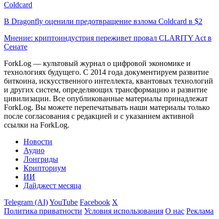
Coldcard
В Dragonfly оценили предотвращение взлома Coldcard в $2
Мнение: криптоиндустрия переживет провал CLARITY Act в
Сенате
ForkLog — культовый журнал о цифровой экономике и
технологиях будущего. С 2014 года документируем развитие
биткоина, искусственного интеллекта, квантовых технологий
и других систем, определяющих трансформацию и развитие
цивилизации.
Все опубликованные материалы принадлежат
ForkLog. Вы можете перепечатывать наши материалы только
после согласования с редакцией и с указанием активной
ссылки на ForkLog.
Новости
Аудио
Лонгриды
Крипториум
ИИ
Дайджест месяца
Telegram (AI)
YouTube
Facebook
X
Политика приватности
Условия использования
О нас
Реклама