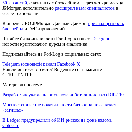
50 вакансий
, связанных с блокчейном. Через четыре месяца
JPMorgan дополнительно
расширил наем специалистов
в
сфере технологии.
В апреле CEO JPMorgan Джейми Даймон
признал ценность
блокчейна
и
DeFi
-приложений.
Читайте биткоин-новости ForkLog в нашем
Telegram
—
новости криптовалют, курсы и аналитика.
Подписывайтесь на ForkLog в социальных сетях
Telegram (основной канал)
Facebook
X
Нашли ошибку в тексте? Выделите ее и нажмите
CTRL+ENTER
Материалы по теме
Разработчик указал на риск потери биткоинов из-за BIP-110
Мнение: снижение волатильности биткоина не означает
«затишье»
В Ledger предупредили об ИИ-рисках на фоне взлома
Coldcard