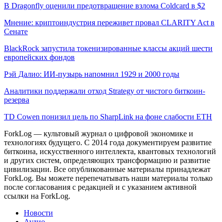
В Dragonfly оценили предотвращение взлома Coldcard в $2
Мнение: криптоиндустрия переживет провал CLARITY Act в
Сенате
BlackRock запустила токенизированные классы акций шести
европейских фондов
Рэй Далио: ИИ-пузырь напомнил 1929 и 2000 годы
Аналитики поддержали отход Strategy от чистого биткоин-
резерва
TD Cowen понизил цель по SharpLink на фоне слабости ETH
ForkLog — культовый журнал о цифровой экономике и
технологиях будущего. С 2014 года документируем развитие
биткоина, искусственного интеллекта, квантовых технологий
и других систем, определяющих трансформацию и развитие
цивилизации.
Все опубликованные материалы принадлежат
ForkLog. Вы можете перепечатывать наши материалы только
после согласования с редакцией и с указанием активной
ссылки на ForkLog.
Новости
Аудио