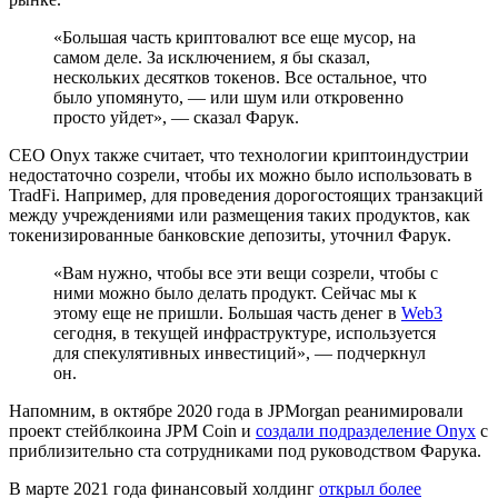
«Большая часть криптовалют все еще мусор, на
самом деле. За исключением, я бы сказал,
нескольких десятков токенов. Все остальное, что
было упомянуто, — или шум или откровенно
просто уйдет», — сказал Фарук.
CEO Onyx также считает, что технологии криптоиндустрии
недостаточно созрели, чтобы их можно было использовать в
TradFi
. Например, для проведения дорогостоящих транзакций
между учреждениями или размещения таких продуктов, как
токенизированные банковские депозиты, уточнил Фарук.
«Вам нужно, чтобы все эти вещи созрели, чтобы с
ними можно было делать продукт. Сейчас мы к
этому еще не пришли. Большая часть денег в
Web3
сегодня, в текущей инфраструктуре, используется
для спекулятивных инвестиций», — подчеркнул
он.
Напомним, в октябре 2020 года в JPMorgan реанимировали
проект стейблкоина JPM Coin и
создали подразделение Onyx
с
приблизительно ста сотрудниками под руководством Фарука.
В марте 2021 года финансовый холдинг
открыл более