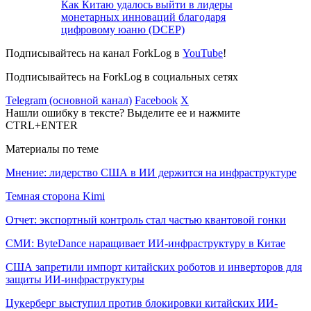
Как Китаю удалось выйти в лидеры
монетарных инноваций благодаря
цифровому юаню (DCEP)
Подписывайтесь на канал ForkLog в
YouTube
!
Подписывайтесь на ForkLog в социальных сетях
Telegram (основной канал)
Facebook
X
Нашли ошибку в тексте? Выделите ее и нажмите
CTRL+ENTER
Материалы по теме
Мнение: лидерство США в ИИ держится на инфраструктуре
Темная сторона Kimi
Отчет: экспортный контроль стал частью квантовой гонки
СМИ: ByteDance наращивает ИИ-инфраструктуру в Китае
США запретили импорт китайских роботов и инверторов для
защиты ИИ-инфраструктуры
Цукерберг выступил против блокировки китайских ИИ-