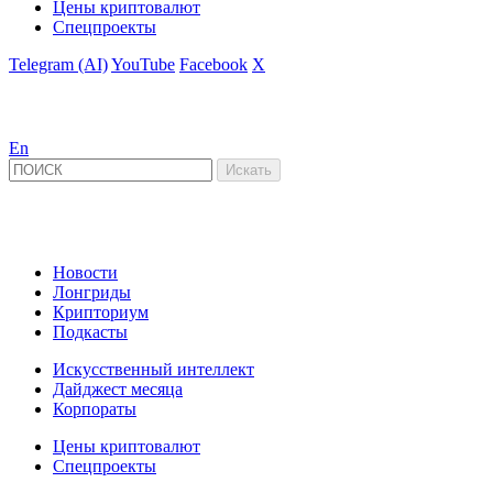
Цены криптовалют
Спецпроекты
Telegram (AI)
YouTube
Facebook
X
En
Новости
Лонгриды
Крипториум
Подкасты
Искусственный интеллект
Дайджест месяца
Корпораты
Цены криптовалют
Спецпроекты