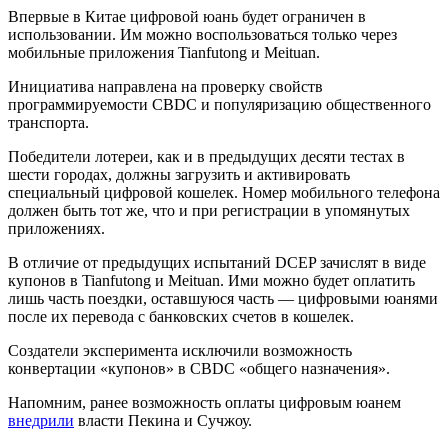
Впервые в Китае цифровой юань будет ограничен в
использовании. Им можно воспользоваться только через
мобильные приложения
Tianfutong
и
Meituan
.
Инициатива направлена на проверку свойств
программируемости CBDC и популяризацию общественного
транспорта.
Победители лотереи, как и в предыдущих десяти тестах в
шести городах, должны загрузить и активировать
специальный цифровой кошелек. Номер мобильного телефона
должен быть тот же, что и при регистрации в упомянутых
приложениях.
В отличие от предыдущих испытаний
DCEP
зачислят в виде
купонов в Tianfutong и Meituan. Ими можно будет оплатить
лишь часть поездки, оставшуюся часть — цифровыми юанями
после их перевода с банковских счетов в кошелек.
Создатели эксперимента исключили возможность
конвертации «купонов» в СBDC «общего назначения».
Напомним, ранее возможность оплаты цифровым юанем
внедрили
власти Пекина и Сучжоу.