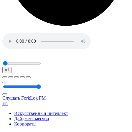
×1
Слушать ForkLog FM
En
Искусственный интеллект
Дайджест месяца
Корпораты