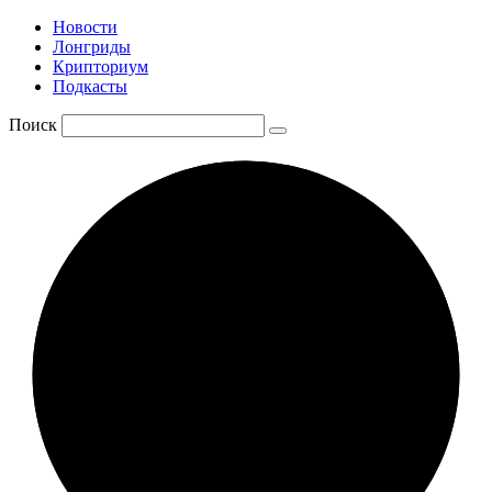
Новости
Лонгриды
Крипториум
Подкасты
Поиск