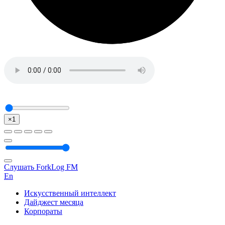
×1
Слушать ForkLog FM
En
Искусственный интеллект
Дайджест месяца
Корпораты