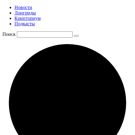
Новости
Лонгриды
Крипториум
Подкасты
Поиск