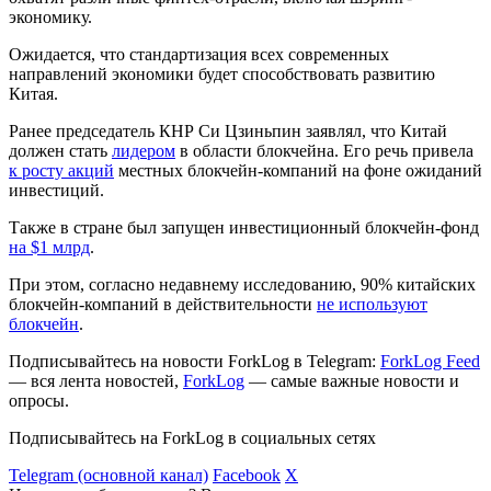
экономику.
Ожидается, что стандартизация всех современных
направлений экономики будет способствовать развитию
Китая.
Ранее председатель КНР Си Цзиньпин заявлял, что Китай
должен стать
лидером
в области блокчейна. Его речь привела
к росту акций
местных блокчейн-компаний на фоне ожиданий
инвестиций.
Также в стране был запущен инвестиционный блокчейн-фонд
на $1 млрд
.
При этом, согласно недавнему исследованию, 90% китайских
блокчейн-компаний в действительности
не используют
блокчейн
.
Подписывайтесь на новости ForkLog в Telegram:
ForkLog Feed
— вся лента новостей,
ForkLog
— самые важные новости и
опросы.
Подписывайтесь на ForkLog в социальных сетях
Telegram (основной канал)
Facebook
X