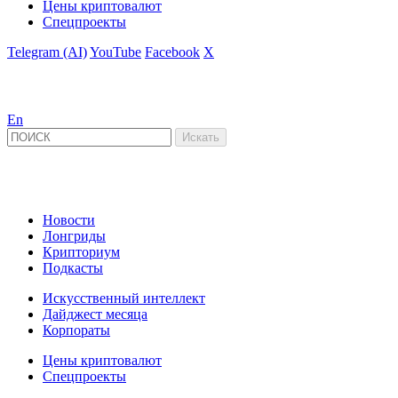
Цены криптовалют
Спецпроекты
Telegram (AI)
YouTube
Facebook
X
En
Новости
Лонгриды
Крипториум
Подкасты
Искусственный интеллект
Дайджест месяца
Корпораты
Цены криптовалют
Спецпроекты