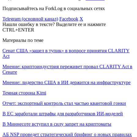
Подписывайтесь на ForkLog в социальных сетях
Telegram (основной канал)
Facebook
X
Нашли ошибку в тексте? Выделите ее и нажмите
CTRL+ENTER
Материалы по теме
Сенат США «зашел в тупик» в вопросе принятия CLARITY
Act
Мнение: криптоиндустрия переживет провал CLARITY Act в
Сенате
Мнение: лидерство США в ИИ держится на инфраструктуре
Темная сторона Kimi
Отчет: экспортный контроль стал частью квантовой гонки
В ЕС заработали штрафы для разработчиков ИИ-моделей
В Миннесоте вступил в силу запрет на криптоматы
АБ NSP проведет стратегический брифинг о новых правилах