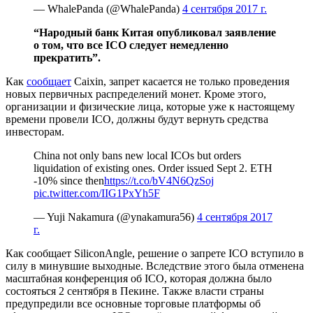
— WhalePanda (@WhalePanda)
4 сентября 2017 г.
“Народный банк Китая опубликовал заявление
о том, что все ICO следует немедленно
прекратить”.
Как
сообщает
Caixin, запрет касается не только проведения
новых первичных распределений монет. Кроме этого,
организации и физические лица, которые уже к настоящему
времени провели ICO, должны будут вернуть средства
инвесторам.
China not only bans new local ICOs but orders
liquidation of existing ones. Order issued Sept 2. ETH
-10% since then
https://t.co/bV4N6QzSoj
pic.twitter.com/IIG1PxYh5F
— Yuji Nakamura (@ynakamura56)
4 сентября 2017
г.
Как сообщает SiliconAngle, решение о запрете ICO вступило в
силу в минувшие выходные. Вследствие этого была отменена
масштабная конференция об ICO, которая должна было
состояться 2 сентября в Пекине. Также власти страны
предупредили все основные торговые платформы об