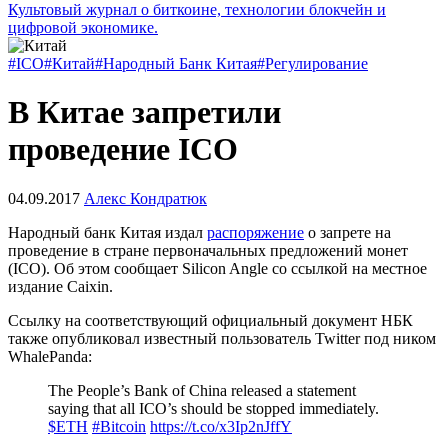
Культовый журнал о биткоине, технологии блокчейн и
цифровой экономике.
#ICO
#Китай
#Народный Банк Китая
#Регулирование
В Китае запретили
проведение ICO
04.09.2017
Алекс Кондратюк
Народный банк Китая издал
распоряжение
о запрете на
проведение в стране первоначальных предложений монет
(ICO). Об этом сообщает Silicon Angle cо ссылкой на местное
издание Caixin.
Cсылку на соответствующий официальный документ НБК
также опубликовал известный пользователь Twitter под ником
WhalePanda:
The People’s Bank of China released a statement
saying that all ICO’s should be stopped immediately.
$ETH
#Bitcoin
https://t.co/x3Ip2nJffY