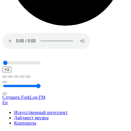
×1
Слушать ForkLog FM
En
Искусственный интеллект
Дайджест месяца
Корпораты