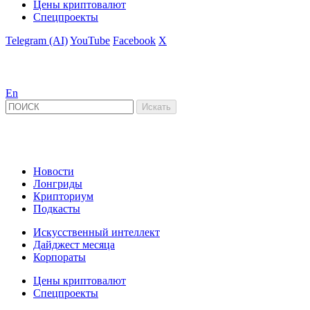
Цены криптовалют
Спецпроекты
Telegram (AI)
YouTube
Facebook
X
En
Новости
Лонгриды
Крипториум
Подкасты
Искусственный интеллект
Дайджест месяца
Корпораты
Цены криптовалют
Спецпроекты