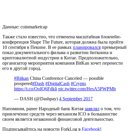
Данные: coinmarketcap
Также стало известно, что отменена масштабная блокчейн-
конференция Shape The Future, которая должна была пройти
10 сентября в Пекине. В ее рамках
планировался
премьерный
показ документального фильма о развитии биткоина и
криптовалютной индустрии в Китае. Предположительно,
организатор мероприятия компания BitKan хочет перенести
его в другой город.
#Bitkan
China Conference Canceled — possible
prospered
#Dash
#DigitalCash
#Crypto
https://t.co/OoIQ6Fdkli
pic.twitter.com/HesA5PWPMb
— DASH (@Dashpay)
4 September 2017
Напомним, ранее Народный банк Китая
заявлял
о том, что
привлечение средств через механизм ICO в большинстве
своем является незаконной финансовой деятельностью.
Подписывайтесь на новости ForkLog в
Facebook
!