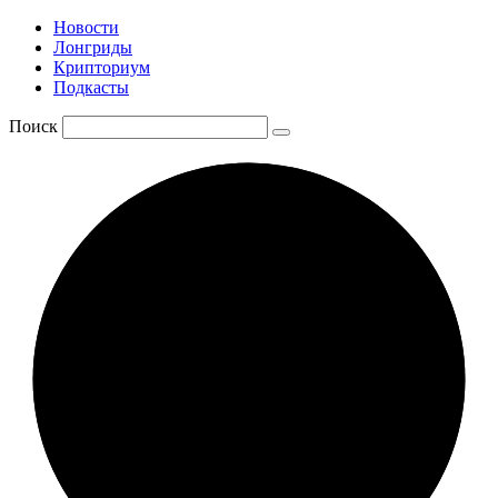
Новости
Лонгриды
Крипториум
Подкасты
Поиск