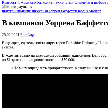
Культовый журнал о биткоине, технологии блокчейн и цифров
#Биткоин
#Мнения
#Россия
#Уоррен Баффетт
#Чарльз Мангер
В компании Уоррена Баффетт
25.02.2021
ForkLog
Вице-председатель совета директоров Berkshire Hathaway Чарл
актива.
В ходе интервью на ежегодном собрании акционеров Daily Journ
до $1 трлн или цифровое золото по $50 000.
«Не могу определить приоритетность между вошью и бло