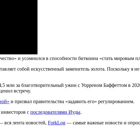
чество» и усомнился в способности биткоина «стать мировым п
авляет собой искусственный заменитель золота. Поскольку я не
,5 млн за благотворительный ужин с Уорреном Баффеттом в 2020
ценил встречу.
вой»
и призвал правительства «задавить его» регулированием.
 инвесторов с
последователями Иуды
.
 вся лента новостей,
ForkLog
— самые важные новости и опро