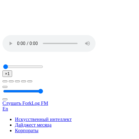
×1
Слушать ForkLog FM
En
Искусственный интеллект
Дайджест месяца
Корпораты