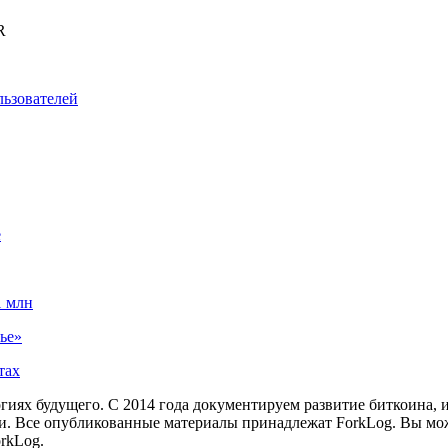
R
льзователей
е
1 млн
ье»
тах
иях будущего. С 2014 года документируем развитие биткоина, 
и.
Все опубликованные материалы принадлежат ForkLog. Вы мож
rkLog.