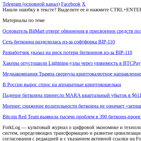
Telegram (основной канал)
Facebook
X
Нашли ошибку в тексте? Выделите ее и нажмите CTRL+ENTE
Материалы по теме
Основатель BitMart отверг обвинения в присвоении средств по
Сеть биткоина разделилась из-за софтфорка BIP-110
Разработчик указал на риск потери биткоинов из-за BIP-110
Хакеры опустошили Lightning-узлы через уязвимость в BTCPay
Медиакомпания Трампа свернула криптовалютное направлени
В России вырос спрос на аппаратные криптокошельки
Падение биткоина принесло MARA квартальный убыток в $61
Мнение: снижение волатильности биткоина не означает «затиш
Bitcoin Red Team выявила тысячи проблем в 390 биткоин-проек
ForkLog — культовый журнал о цифровой экономике и технолог
систем, определяющих трансформацию и развитие цивилизаци
согласования с редакцией и с указанием активной ссылки на Fo