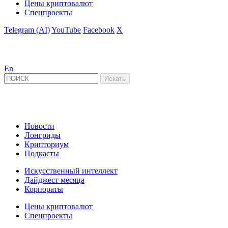
Цены криптовалют
Спецпроекты
Telegram (AI)
YouTube
Facebook
X
En
Новости
Лонгриды
Крипториум
Подкасты
Искусственный интеллект
Дайджест месяца
Корпораты
Цены криптовалют
Спецпроекты