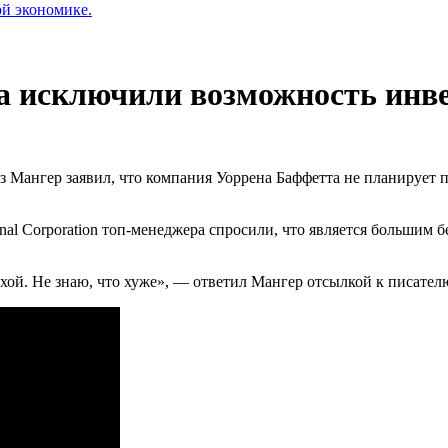
ой экономике.
а исключили возможность инве
ьз Мангер заявил, что компания Уоррена Баффетта не планирует
al Corporation топ-менеджера спросили, что является большим б
хой. Не знаю, что хуже», — ответил Мангер отсылкой к писате