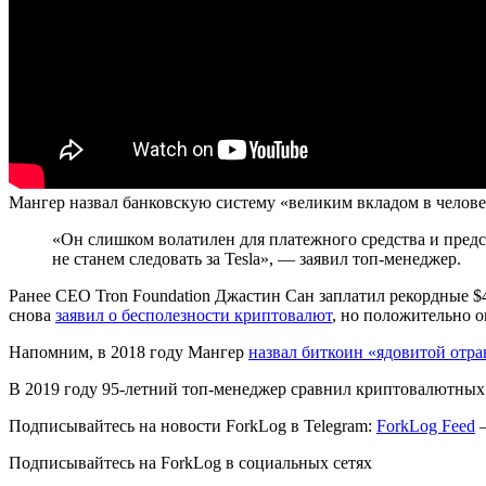
Мангер назвал банковскую систему «великим вкладом в челове
«Он слишком волатилен для платежного средства и предст
не станем следовать за Tesla», — заявил топ-менеджер.
Ранее CEO Tron Foundation Джастин Сан заплатил рекордные $4
снова
заявил о бесполезности криптовалют
, но положительно о
Напомним, в 2018 году Мангер
назвал биткоин «ядовитой отра
В 2019 году 95-летний топ-менеджер сравнил криптовалютных
Подписывайтесь на новости ForkLog в Telegram:
ForkLog Feed
—
Подписывайтесь на ForkLog в социальных сетях