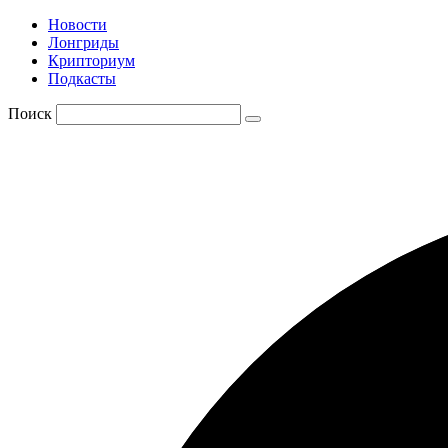
Новости
Лонгриды
Крипториум
Подкасты
Поиск