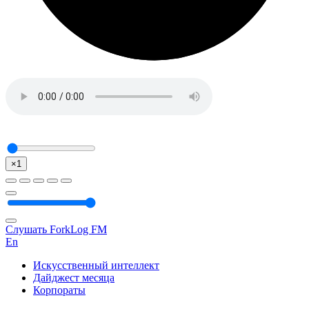
×1
Слушать ForkLog FM
En
Искусственный интеллект
Дайджест месяца
Корпораты