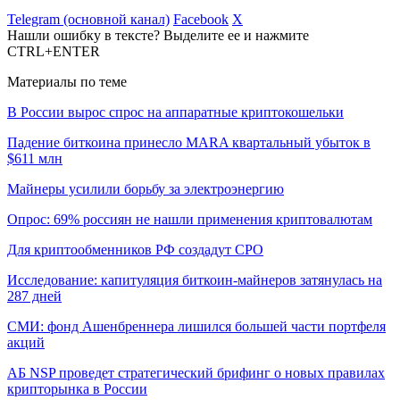
Telegram (основной канал)
Facebook
X
Нашли ошибку в тексте? Выделите ее и нажмите
CTRL+ENTER
Материалы по теме
В России вырос спрос на аппаратные криптокошельки
Падение биткоина принесло MARA квартальный убыток в
$611 млн
Майнеры усилили борьбу за электроэнергию
Опрос: 69% россиян не нашли применения криптовалютам
Для криптообменников РФ создадут СРО
Исследование: капитуляция биткоин-майнеров затянулась на
287 дней
СМИ: фонд Ашенбреннера лишился большей части портфеля
акций
АБ NSP проведет стратегический брифинг о новых правилах
крипторынка в России