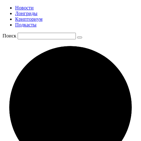
Новости
Лонгриды
Крипториум
Подкасты
Поиск