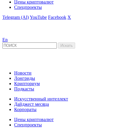
Цены криптовалют
Спецпроекты
Telegram (AI)
YouTube
Facebook
X
En
Новости
Лонгриды
Крипториум
Подкасты
Искусственный интеллект
Дайджест месяца
Корпораты
Цены криптовалют
Спецпроекты