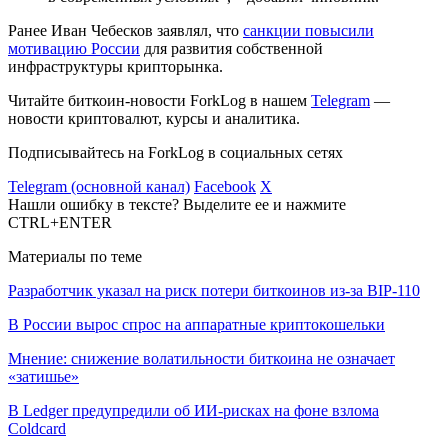
Ранее Иван Чебесков заявлял, что
санкции повысили
мотивацию России
для развития собственной
инфраструктуры крипторынка.
Читайте биткоин-новости ForkLog в нашем
Telegram
—
новости криптовалют, курсы и аналитика.
Подписывайтесь на ForkLog в социальных сетях
Telegram (основной канал)
Facebook
X
Нашли ошибку в тексте? Выделите ее и нажмите
CTRL+ENTER
Материалы по теме
Разработчик указал на риск потери биткоинов из-за BIP-110
В России вырос спрос на аппаратные криптокошельки
Мнение: снижение волатильности биткоина не означает
«затишье»
В Ledger предупредили об ИИ-рисках на фоне взлома
Coldcard