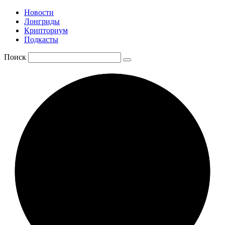
Новости
Лонгриды
Крипториум
Подкасты
Поиск