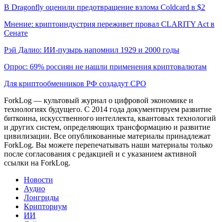
В Dragonfly оценили предотвращение взлома Coldcard в $2
Мнение: криптоиндустрия переживет провал CLARITY Act в
Сенате
Рэй Далио: ИИ-пузырь напомнил 1929 и 2000 годы
Опрос: 69% россиян не нашли применения криптовалютам
Для криптообменников РФ создадут СРО
ForkLog — культовый журнал о цифровой экономике и
технологиях будущего. С 2014 года документируем развитие
биткоина, искусственного интеллекта, квантовых технологий
и других систем, определяющих трансформацию и развитие
цивилизации.
Все опубликованные материалы принадлежат
ForkLog. Вы можете перепечатывать наши материалы только
после согласования с редакцией и с указанием активной
ссылки на ForkLog.
Новости
Аудио
Лонгриды
Крипториум
ИИ