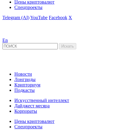
Цены криптовалют
Спецпроекты
Telegram (AI)
YouTube
Facebook
X
En
Новости
Лонгриды
Крипториум
Подкасты
Искусственный интеллект
Дайджест месяца
Корпораты
Цены криптовалют
Спецпроекты