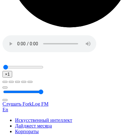
×1
Слушать ForkLog FM
En
Искусственный интеллект
Дайджест месяца
Корпораты