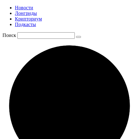
Новости
Лонгриды
Крипториум
Подкасты
Поиск