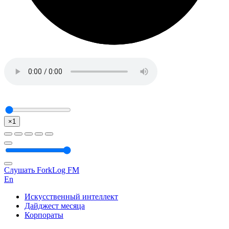
×1
Слушать ForkLog FM
En
Искусственный интеллект
Дайджест месяца
Корпораты