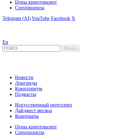
Цены криптовалют
Спецпроекты
Telegram (AI)
YouTube
Facebook
X
En
Новости
Лонгриды
Крипториум
Подкасты
Искусственный интеллект
Дайджест месяца
Корпораты
Цены криптовалют
Спецпроекты