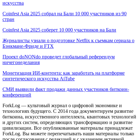
искусства
Coinfest Asia 2025 собрал на Бали 10 000 участников из 90
стран
Coinfest Asia 2025 соберет 10 000 участников на Бали
Журналисты узнали о подготовке Netflix к съемкам сериала о
Бэнкмане-Фриде и FTX
Проект doNONdo проведет глобальный референдум
ничегонеделания
Монетизация ИИ-контента: как заработать на платформе
синтетического искусства AiTube
СМИ выявили факт продажи данных участников биткоин-
конференций
ForkLog — культовый журнал о цифровой экономике и
технологиях будущего. С 2014 года документируем развитие
биткоина, искусственного интеллекта, квантовых технологий
и других систем, определяющих трансформацию и развитие
цивилизации.
Все опубликованные материалы принадлежат
ForkLog. Вы можете перепечатывать наши материалы только
после согласования с редакцией и с указанием активной