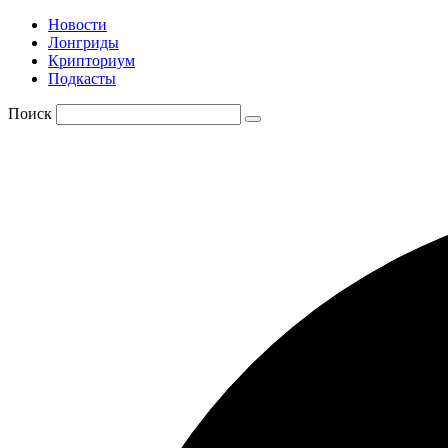
Новости
Лонгриды
Крипториум
Подкасты
Поиск