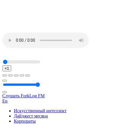
×1
Слушать ForkLog FM
En
Искусственный интеллект
Дайджест месяца
Корпораты