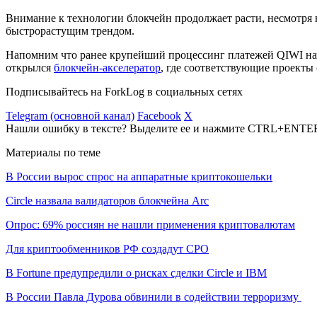
Внимание к технологии блокчейн продолжает расти, несмотря
быстрорастущим трендом.
Напомним что ранее крупейший процессинг платежей QIWI на
открылся
блокчейн-акселератор
, где соответствующие проекты
Подписывайтесь на ForkLog в социальных сетях
Telegram (основной канал)
Facebook
X
Нашли ошибку в тексте? Выделите ее и нажмите CTRL+ENTE
Материалы по теме
В России вырос спрос на аппаратные криптокошельки
Circle назвала валидаторов блокчейна Arc
Опрос: 69% россиян не нашли применения криптовалютам
Для криптообменников РФ создадут СРО
В Fortune предупредили о рисках сделки Circle и IBM
В России Павла Дурова обвинили в содействии терроризму