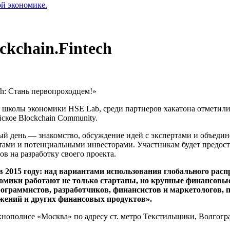
ой экономике.
ckchain.Fintech
ech: Стань первопроходцем!»
колы экономики HSE Lab, среди партнеров хакатона отметилис
ское Blockchain Community.
ый день — знакомство, обсуждение идей с экспертами и объедин
ртами и потенциальными инвесторами. Участникам будет предост
в на разработку своего проекта.
в 2015 году: над вариантами использования глобального ра
омики работают не только стартапы, но крупные финансовые 
ограммистов, разработчиков, финансистов и маркетологов, 
жений и других финансовых продуктов».
ополисе «Москва» по адресу ст. метро Текстильщики, Волгоград