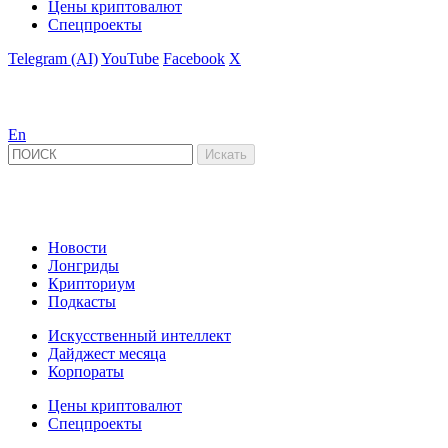
Цены криптовалют
Спецпроекты
Telegram (AI)
YouTube
Facebook
X
En
Новости
Лонгриды
Крипториум
Подкасты
Искусственный интеллект
Дайджест месяца
Корпораты
Цены криптовалют
Спецпроекты