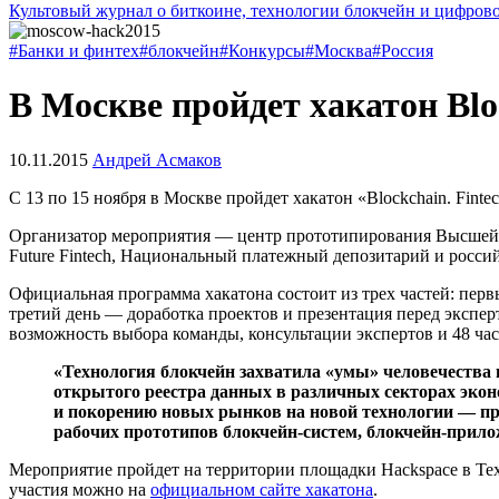
Культовый журнал о биткоине, технологии блокчейн и цифров
#Банки и финтех
#блокчейн
#Конкурсы
#Москва
#Россия
В Москве пройдет хакатон Blo
10.11.2015
Андрей Асмаков
С 13 по 15 ноября в Москве пройдет хакатон «Blockchain. Fint
Организатор мероприятия — центр прототипирования Высшей ш
Future Fintech, Национальный платежный депозитарий и россий
Официальная программа хакатона состоит из трех частей: перв
третий день — доработка проектов и презентация перед экспе
возможность выбора команды, консультации экспертов и 48 часо
«Технология блокчейн захватила «умы» человечества 
открытого реестра данных в различных секторах экон
и покорению новых рынков на новой технологии — пр
рабочих прототипов блокчейн-систем, блокчейн-прило
Мероприятие пройдет на территории площадки Hackspace в Техн
участия можно на
официальном сайте хакатона
.