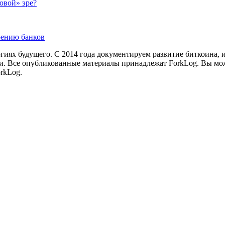
овой» эре?
рению банков
иях будущего. С 2014 года документируем развитие биткоина, 
и.
Все опубликованные материалы принадлежат ForkLog. Вы мож
rkLog.