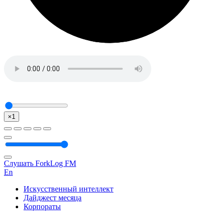
×1
Слушать ForkLog FM
En
Искусственный интеллект
Дайджест месяца
Корпораты