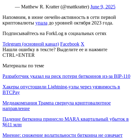
— Matthew R. Kratter (@mattkratter)
June 9, 2025
Напомним, в июне ончейн-активность в сети первой
криптовалюты
упала
до уровней октября 2023 года.
Подписывайтесь на ForkLog в социальных сетях
Telegram (основной канал)
Facebook
X
Нашли ошибку в тексте? Выделите ее и нажмите
CTRL+ENTER
Материалы по теме
Разработчик указал на риск потери биткоинов из-за BIP-110
Хакеры опустошили Lightning-узлы через уязвимость в
BTCPay
Медиакомпания Трампа свернула криптовалютное
направление
Падение биткоина принесло MARA квартальный убыток в
$611 млн
Мнение: снижение волатильности биткоина не означает