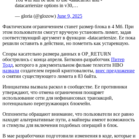
datacarriersize options in v30,…
— gloria (@glozow)
June 9, 2025
Фактическим ограничением станет размер блока в 4 Мб. При
этом пользователи смогут вручную установить лимит, задав
соответствующий аргумент в функции -datacarriersize. Ее пока
решили оставить в действии, но пометить как устаревшую.
Споры касательно размера данных в OP_RETURN
обострились с конца апреля. Биткоин-разработчик
Питер
Тодд
, которого в документальном фильме телесети HBO
назвали
создателем первой криптовалюты,
внес предложение
о снятии существующего лимита в 83 байта.
Инициатива вызвала раскол в сообществе. Ее противники
утверждают, что отмена ограничения поощряет
использование сети для нефинансовых транзакций,
потенциально перегружающих блокчейн.
Оппоненты обращают внимание, что пользователи все равно
находят альтернативные пути, а майнеры имеют возможность
и стимулы для включения подобных операций в блок.
В мае разработчики подготовили изменения в коде, которые и