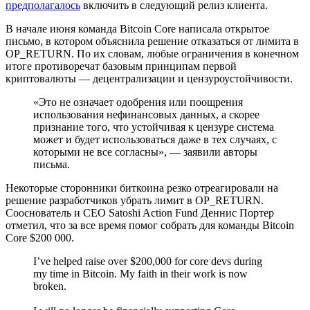
предполагалось
включить в следующий релиз клиента.
В начале июня команда Bitcoin Core написала открытое
письмо, в котором объяснила решение отказаться от лимита в
OP_RETURN. По их словам, любые ограничения в конечном
итоге противоречат базовым принципам первой
криптовалюты — децентрализации и цензуроустойчивости.
«Это не означает одобрения или поощрения
использования нефинансовых данных, а скорее
признание того, что устойчивая к цензуре система
может и будет использоваться даже в тех случаях, с
которыми не все согласны», — заявили авторы
письма.
Некоторые сторонники биткоина резко отреагировали на
решение разработчиков убрать лимит в OP_RETURN.
Сооснователь и CEO Satoshi Action Fund Деннис Портер
отметил, что за все время помог собрать для команды Bitcoin
Core $200 000.
I’ve helped raise over $200,000 for core devs during
my time in Bitcoin. My faith in their work is now
broken.