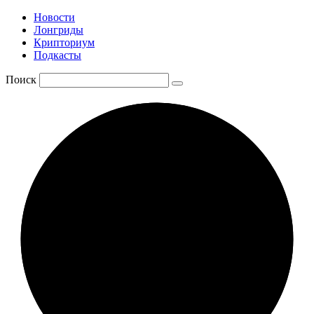
Новости
Лонгриды
Крипториум
Подкасты
Поиск