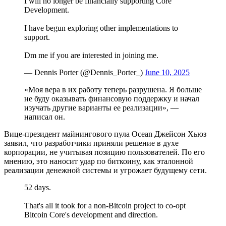
I will no longer be financially supporting Core
Development.
I have begun exploring other implementations to
support.
Dm me if you are interested in joining me.
— Dennis Porter (@Dennis_Porter_)
June 10, 2025
«Моя вера в их работу теперь разрушена. Я больше
не буду оказывать финансовую поддержку и начал
изучать другие варианты ее реализации», —
написал он.
Вице-президент майнингового пула Ocean Джейсон Хьюз
заявил, что разработчики приняли решение в духе
корпорации, не учитывая позицию пользователей. По его
мнению, это наносит удар по биткоину, как эталонной
реализации денежной системы и угрожает будущему сети.
52 days.
That's all it took for a non-Bitcoin project to co-opt
Bitcoin Core's development and direction.