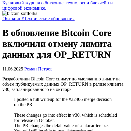
Культовый журнал о биткоине, технологии блокчейн и
цифровой экономике.
#Биткоин
#Технические обновления
В обновление Bitcoin Core
включили отмену лимита
данных для OP_RETURN
11.06.2025
Роман Петров
Разработчики Bitcoin Core снимут по умолчанию лимит на
объем публикуемых данных OP_RETURN в релизе клиента
v30, запланированного на октябрь.
I posted a full writeup for the #32406 merge decision
on the PR.
These changes go into effect in v30, which is scheduled
for release in October.
The PR changes the defalt value of -datacarriersize.
You will still be able to use -datacarrier and -