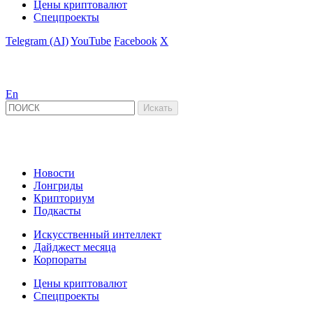
Цены криптовалют
Спецпроекты
Telegram (AI)
YouTube
Facebook
X
En
Новости
Лонгриды
Крипториум
Подкасты
Искусственный интеллект
Дайджест месяца
Корпораты
Цены криптовалют
Спецпроекты