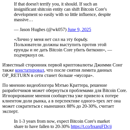
If that doesn't terrify you, it should. If such an
insignificant shitcoin entity can shift Bitcoin Core's
development so easily with so little influence, despite
massive…
— Jason Hughes (@wk057)
June 9, 2025
«Лично у меня нет сил на эту борьбу.
Пользователи должны выступить против этой
ерунды и не дать Bitcoin Core убить биткоин», —
подчеркнул он.
Известный сторонник первой криптовалюты Джимми Сонг
также
констатировал
, что после снятия лимита данных
OP_RETURN в сети станет больше «мусора».
По мнению видеоблогера Мэтью Краттера, решение
разработчиков может обернуться проблемами для Bitcoin Core.
Игнорирование мнения сообщества уже привело к потере
клиентом доли рынка, а в перспективе одного-трех лет она
может сократиться с нынешних 88% до 20-30%, считает
эксперт.
In 1-3 years from now, expect Bitcoin Core's market
share to have fallen to 20-30%
https://t.co/bxarqFDcjj