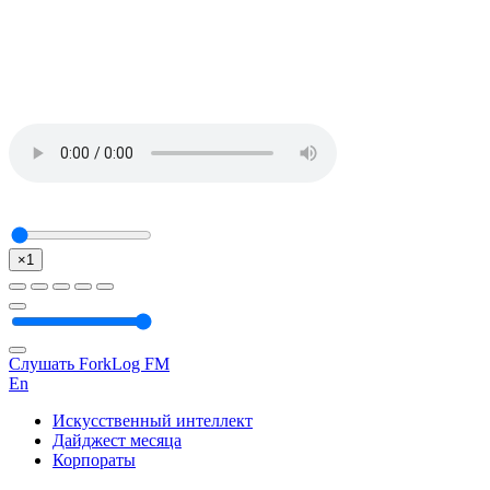
×1
Слушать ForkLog FM
En
Искусственный интеллект
Дайджест месяца
Корпораты