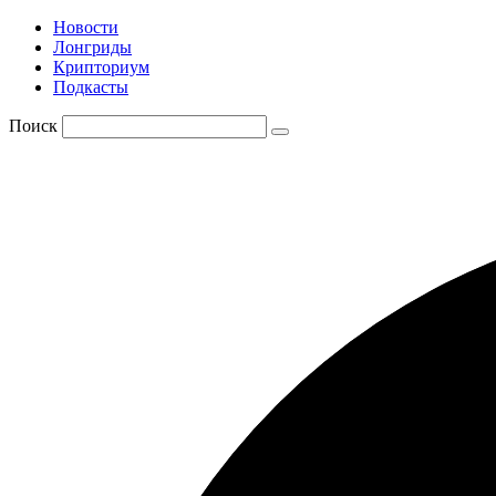
Новости
Лонгриды
Крипториум
Подкасты
Поиск