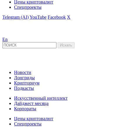
Цены криптовалют
Спецпроекты
Telegram (AI)
YouTube
Facebook
X
En
Новости
Лонгриды
Крипториум
Подкасты
Искусственный интеллект
Дайджест месяца
Корпораты
Цены криптовалют
Спецпроекты