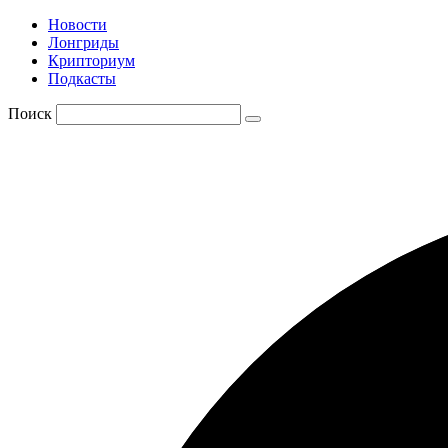
Новости
Лонгриды
Крипториум
Подкасты
Поиск