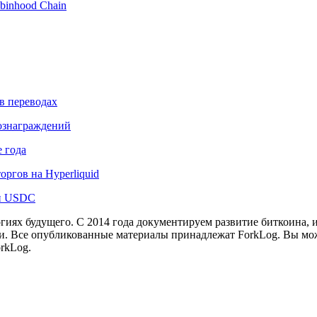
binhood Chain
в переводах
вознаграждений
 года
ргов на Hyperliquid
лн USDC
иях будущего. С 2014 года документируем развитие биткоина, 
и.
Все опубликованные материалы принадлежат ForkLog. Вы мож
rkLog.