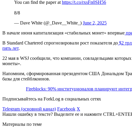
You can find the paper at
https://t.co/rxsFn0SH56
8/8
— Dave White (@_Dave__White_)
June 2, 2025
В начале июня капитализация «стабильных монет» впервые
пре
В Standard Chartered спрогнозировали рост показателя до
$2 трл
пять лет
.
22 мая в WSJ сообщили, что компании, совладельцами которых я
монеты».
Напомним, сформированная президентом США Дональдом Тра
базы для стейблкоинов.
Fireblocks: 90% институционалов планируют интег
Подписывайтесь на ForkLog в социальных сетях
Telegram (основной канал)
Facebook
X
Нашли ошибку в тексте? Выделите ее и нажмите CTRL+ENTE
Материалы по теме