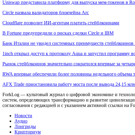
Uniswap представила платформу для выпуска мем-токенов в Ro
Circle назвала валидаторов блокчейна Arc
Cloudflare позволит ИИ-агентам платить стейблкоинами
В Fortune предупредили о рисках сделки Circle и IBM
Банк Италии не увидел системных преимуществ стейблкоинов 
1inch открыл доступ к протоколу Aqua и запустил программу 
Рынок стейблкоинов значительно сократился впервые за четыре
RWA впервые обеспечили более половины недельного объема то
AFX Trade приостановила работу моста после вывода 24,15 м
ForkLog — культовый журнал о цифровой экономике и технолог
систем, определяющих трансформацию и развитие цивилизаци
согласования с редакцией и с указанием активной ссылки на Fo
Новости
Аудио
Лонгриды
Крипториум