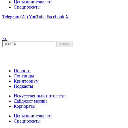
Цены криптовалют
Спецпроекты
Telegram (AI)
YouTube
Facebook
X
En
Новости
Лонгриды
Крипториум
Подкасты
Искусственный интеллект
Дайджест месяца
Корпораты
Цены криптовалют
Спецпроекты