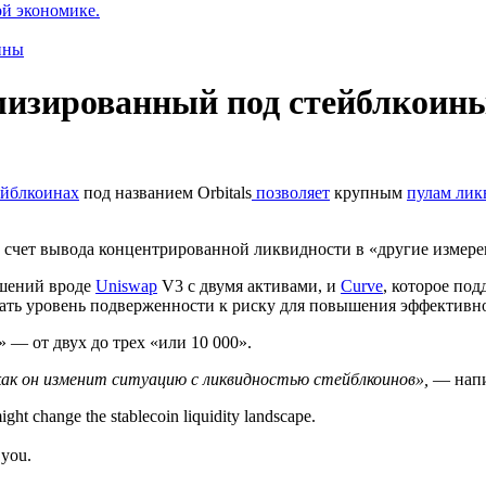
ой экономике.
ины
имизированный под стейблкои
йблкоинах
под названием Orbitals
позволяет
крупным
пулам лик
а счет вывода
концентрированной ликвидности
в «другие измер
ешений вроде
Uniswap
V3 с двумя активами, и
Curve
, которое по
овать уровень подверженности к риску для повышения эффективн
 — от двух до трех «или 10 000».
 как он изменит ситуацию с ликвидностью стейблкоинов»,
— напи
might change the stablecoin liquidity landscape.
 you.