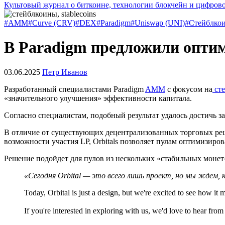
Культовый журнал о биткоине, технологии блокчейн и цифров
#AMM
#Curve (CRV)
#DEX
#Paradigm
#Uniswap (UNI)
#Стейблко
В Paradigm предложили опт
03.06.2025
Петр Иванов
Разработанный специалистами Paradigm
AMM
с фокусом на
сте
«значительного улучшения» эффективности капитала.
Согласно специалистам, подобный результат удалось достичь з
В отличие от существующих децентрализованных торговых р
возможности участия
LP
, Orbitals позволяет пулам оптимизир
Решение подойдет для пулов из нескольких «стабильных монет»
«Сегодня Orbital — это всего лишь проект, но мы ждем,
Today, Orbital is just a design, but we're excited to see how it 
If you're interested in exploring with us, we'd love to hear from